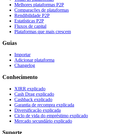
Melhores plataformas P2P
Comparações de plataformas
Rendibilidade P2P
Estatísticas P2P
Fluxos de capital
Plataformas que mais crescem
Guias
Importar
Adicionar plataforma
Changelog
Conhecimento
XIRR explicado
Cash Drag explicado
Cashback explicado
Garantia de recompra explicada
Diversificação explicada
Ciclo de vida do empréstimo explicado
Mercado secundário explicado
Suporte