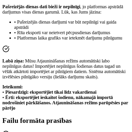
Pašreizējās dienas dati bieži ir nepilnīgi
, jo platformas apstrādā
darījumus visas dienas garumā. Lūk, kas Jums jāzina:
•
Pašreizējās dienas darījumi var būt nepilnīgi vai gaida
apstrādi
•
Rīta eksporti var neietvert pēcpusdienas darījumus
•
Platformas laika grafiks var ietekmēt darījumu pilnīgumu
Labā ziņa:
Mūsu Atjaunināšanas režīms automātiski labo
nepilnīgus datus! Importējiet nepilnīgus šodienas datus tagad un
vēlāk atkārtoti importējiet ar pilnīgiem datiem. Sistēma automātiski
izvēlēsies pilnīgāko versiju (lielāks darījumu skaits).
Ieteikumi:
•
Piesardzīgi: eksportējiet tikai līdz vakardienai
•
Ērti: eksportējiet ieskaitot šodienu, nākamajā importā
nodrošiniet pārklāšanos. Atjaunināšanas režīms parūpēsies par
pārējo
Failu formāta prasības