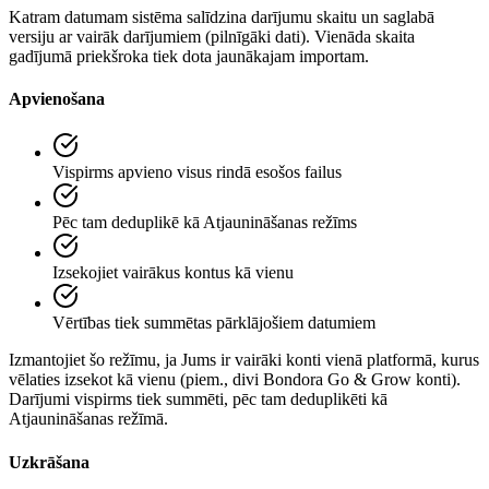
Katram datumam sistēma salīdzina darījumu skaitu un saglabā
versiju ar vairāk darījumiem (pilnīgāki dati). Vienāda skaita
gadījumā priekšroka tiek dota jaunākajam importam.
Apvienošana
Vispirms apvieno visus rindā esošos failus
Pēc tam deduplikē kā Atjaunināšanas režīms
Izsekojiet vairākus kontus kā vienu
Vērtības tiek summētas pārklājošiem datumiem
Izmantojiet šo režīmu, ja Jums ir vairāki konti vienā platformā, kurus
vēlaties izsekot kā vienu (piem., divi Bondora Go & Grow konti).
Darījumi vispirms tiek summēti, pēc tam deduplikēti kā
Atjaunināšanas režīmā.
Uzkrāšana