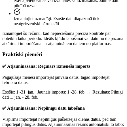
Nav apvienošanas vai kvalitātes salīdzināšanas. Jaunie dati
pilnībā uzvar
Izmantojiet uzmanīgi. Esošie dati diapazonā tiek
neatgriezeniski pārrakstīti
Izmantojiet šo režīmu, kad nepieciešama precīza kontrole pār
noteiktu laika periodu. Ideāls kļūdu labošanai vai datumu diapazona
atkārtotai importēšanai ar atjauninātiem datiem no platformas.
Praktiski piemēri
✅ Atjaunināšana: Regulārs ikmēneša imports
Pagājušajā mēnesī importējāt janvāra datus, tagad importējat
februāra datus:
Esošie:
1.-31. jan. |
Jaunais imports:
1.-28. feb. →
Rezultāts:
Pilnīgi
dati 1. jan. - 28. feb.
✅ Atjaunināšana: Nepilnīgu datu labošana
Vispirms importējāt nepilnīgus pašreizējās dienas datus, pēc tam
importējāt pilnīgus datus. Atjaunināšanas režīms automātiski to labo: