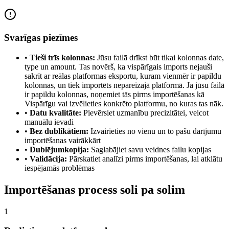
Svarīgas piezīmes
•
Tieši trīs kolonnas:
Jūsu failā drīkst būt tikai kolonnas date,
type un amount. Tas novērš, ka vispārīgais imports nejauši
sakrīt ar reālas platformas eksportu, kuram vienmēr ir papildu
kolonnas, un tiek importēts nepareizajā platformā. Ja jūsu failā
ir papildu kolonnas, noņemiet tās pirms importēšanas kā
Vispārīgu vai izvēlieties konkrēto platformu, no kuras tas nāk.
•
Datu kvalitāte:
Pievērsiet uzmanību precizitātei, veicot
manuālu ievadi
•
Bez dublikātiem:
Izvairieties no vienu un to pašu darījumu
importēšanas vairākkārt
•
Dublējumkopija:
Saglabājiet savu veidnes failu kopijas
•
Validācija:
Pārskatiet analīzi pirms importēšanas, lai atklātu
iespējamās problēmas
Importēšanas process soli pa solim
1