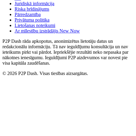
Juridiskā informācija
Riska brīdinājums
Pārredzamība
Privātuma politika
Lietošanas noteikumi
Ar mīlestību izstrādājis New Now
P2P Dash rāda apkopotus, anonimizētus lietotāju datus un
redakcionālu informāciju. Tā nav ieguldījumu konsultācija un nav
ieteikums pirkt vai pārdot. Iepriekšējie rezultāti neko nepasaka par
nākotnes ienesīgumu. Ieguldījumi P2P aizdevumos var novest pie
visa kapitāla zaudēšanas.
© 2026 P2P Dash. Visas tiesības aizsargātas.