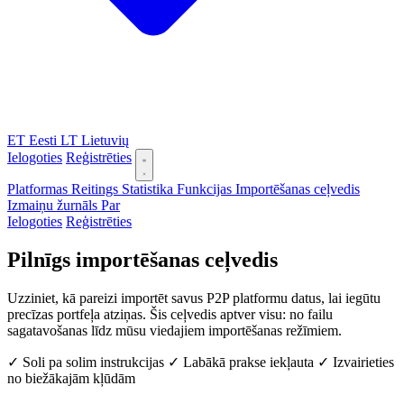
ET
Eesti
LT
Lietuvių
Ielogoties
Reģistrēties
Platformas
Reitings
Statistika
Funkcijas
Importēšanas ceļvedis
Izmaiņu žurnāls
Par
Ielogoties
Reģistrēties
Pilnīgs importēšanas ceļvedis
Uzziniet, kā pareizi importēt savus P2P platformu datus, lai iegūtu
precīzas portfeļa atziņas. Šis ceļvedis aptver visu: no failu
sagatavošanas līdz mūsu viedajiem importēšanas režīmiem.
✓ Soli pa solim instrukcijas
✓ Labākā prakse iekļauta
✓ Izvairieties
no biežākajām kļūdām