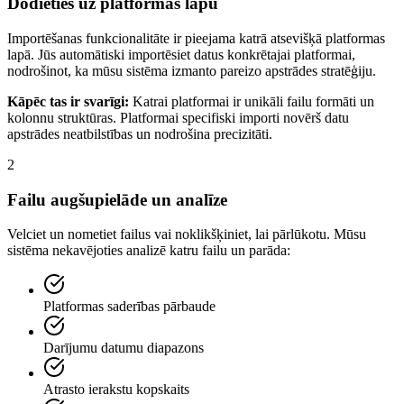
Dodieties uz platformas lapu
Importēšanas funkcionalitāte ir pieejama katrā atsevišķā platformas
lapā. Jūs automātiski importēsiet datus konkrētajai platformai,
nodrošinot, ka mūsu sistēma izmanto pareizo apstrādes stratēģiju.
Kāpēc tas ir svarīgi:
Katrai platformai ir unikāli failu formāti un
kolonnu struktūras. Platformai specifiski importi novērš datu
apstrādes neatbilstības un nodrošina precizitāti.
2
Failu augšupielāde un analīze
Velciet un nometiet failus vai noklikšķiniet, lai pārlūkotu. Mūsu
sistēma nekavējoties analizē katru failu un parāda:
Platformas saderības pārbaude
Darījumu datumu diapazons
Atrasto ierakstu kopskaits