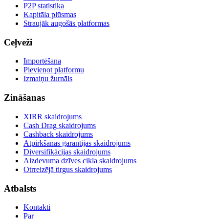
P2P statistika
Kapitāla plūsmas
Straujāk augošās platformas
Ceļveži
Importēšana
Pievienot platformu
Izmaiņu žurnāls
Zināšanas
XIRR skaidrojums
Cash Drag skaidrojums
Cashback skaidrojums
Atpirkšanas garantijas skaidrojums
Diversifikācijas skaidrojums
Aizdevuma dzīves cikla skaidrojums
Otrreizējā tirgus skaidrojums
Atbalsts
Kontakti
Par