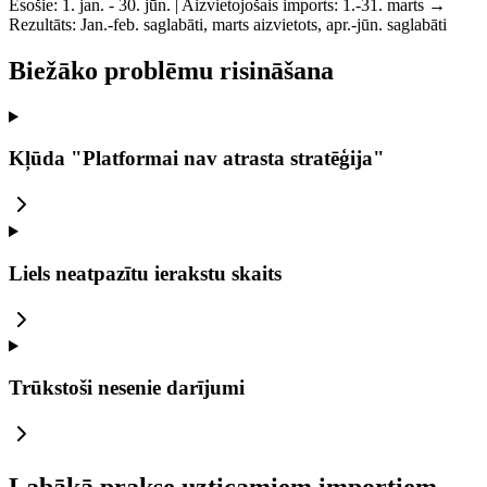
Esošie:
1. jan. - 30. jūn. |
Aizvietojošais imports:
1.-31. marts →
Rezultāts:
Jan.-feb. saglabāti, marts aizvietots, apr.-jūn. saglabāti
Biežāko problēmu risināšana
Kļūda "Platformai nav atrasta stratēģija"
Liels neatpazītu ierakstu skaits
Trūkstoši nesenie darījumi
Labākā prakse uzticamiem importiem