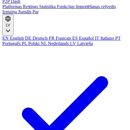
P2P Dash
Platformas
Reitings
Statistika
Funkcijas
Importēšanas ceļvedis
Izmaiņu žurnāls
Par
LV
EN
English
DE
Deutsch
FR
Français
ES
Español
IT
Italiano
PT
Português
PL
Polski
NL
Nederlands
LV
Latviešu