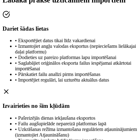
Dariet šādas lietas
•
Eksportējiet datus tikai līdz vakardienai
•
Izmantojiet angļu valodas eksportus (nepieciešams lielākajai
daļai platformu)
•
Dodieties uz pareizo platformas lapu importēšanai
•
Saglabājiet oriģinālos eksporta failus iespējamai atkārtotai
importēšanai
•
Pārskatiet failu analīzi pirms importēšanas
•
Importējiet regulāri, lai uzturētu aktuālus datus
Izvairieties no šīm kļūdām
•
Pašreizējās dienas iekļaušana eksportos
•
Failu augšupielāde nepareizā platformas lapā
•
Uzkrāšanas režīma izmantošana regulāriem atjauninājumiem
(izmantojiet Atjaunināšanu)