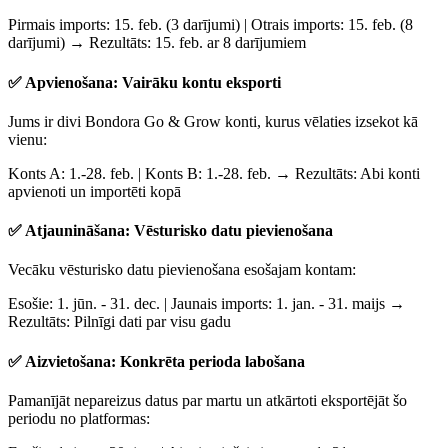
Pirmais imports:
15. feb. (3 darījumi) |
Otrais imports:
15. feb. (8
darījumi) →
Rezultāts:
15. feb. ar 8 darījumiem
✅ Apvienošana: Vairāku kontu eksporti
Jums ir divi Bondora Go & Grow konti, kurus vēlaties izsekot kā
vienu:
Konts A:
1.-28. feb. |
Konts B:
1.-28. feb. →
Rezultāts:
Abi konti
apvienoti un importēti kopā
✅ Atjaunināšana: Vēsturisko datu pievienošana
Vecāku vēsturisko datu pievienošana esošajam kontam:
Esošie:
1. jūn. - 31. dec. |
Jaunais imports:
1. jan. - 31. maijs →
Rezultāts:
Pilnīgi dati par visu gadu
✅ Aizvietošana: Konkrēta perioda labošana
Pamanījāt nepareizus datus par martu un atkārtoti eksportējāt šo
periodu no platformas: