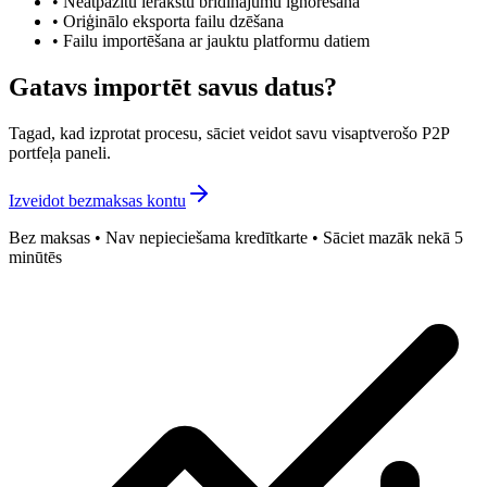
•
Neatpazītu ierakstu brīdinājumu ignorēšana
•
Oriģinālo eksporta failu dzēšana
•
Failu importēšana ar jauktu platformu datiem
Gatavs importēt savus datus?
Tagad, kad izprotat procesu, sāciet veidot savu visaptverošo P2P
portfeļa paneli.
Izveidot bezmaksas kontu
Bez maksas • Nav nepieciešama kredītkarte • Sāciet mazāk nekā 5
minūtēs