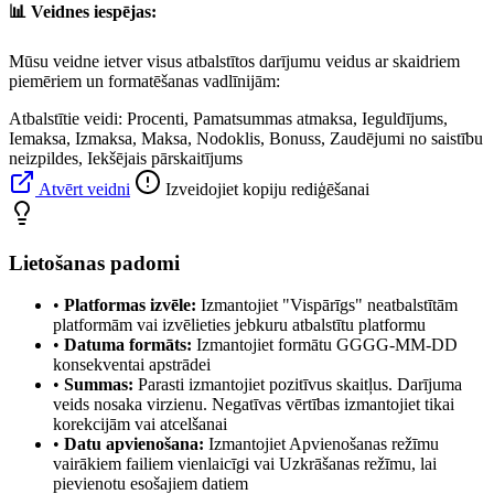
📊 Veidnes iespējas:
Mūsu veidne ietver visus atbalstītos darījumu veidus ar skaidriem
piemēriem un formatēšanas vadlīnijām:
Atbalstītie veidi: Procenti, Pamatsummas atmaksa, Ieguldījums,
Iemaksa, Izmaksa, Maksa, Nodoklis, Bonuss, Zaudējumi no saistību
neizpildes, Iekšējais pārskaitījums
Atvērt veidni
Izveidojiet kopiju rediģēšanai
Lietošanas padomi
•
Platformas izvēle:
Izmantojiet "Vispārīgs" neatbalstītām
platformām vai izvēlieties jebkuru atbalstītu platformu
•
Datuma formāts:
Izmantojiet formātu GGGG-MM-DD
konsekventai apstrādei
•
Summas:
Parasti izmantojiet pozitīvus skaitļus. Darījuma
veids nosaka virzienu. Negatīvas vērtības izmantojiet tikai
korekcijām vai atcelšanai
•
Datu apvienošana:
Izmantojiet Apvienošanas režīmu
vairākiem failiem vienlaicīgi vai Uzkrāšanas režīmu, lai
pievienotu esošajiem datiem