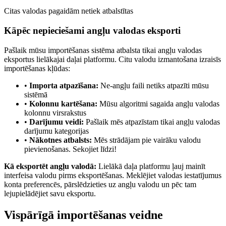
Citas valodas pagaidām netiek atbalstītas
Kāpēc nepieciešami angļu valodas eksporti
Pašlaik mūsu importēšanas sistēma atbalsta tikai angļu valodas
eksportus lielākajai daļai platformu. Citu valodu izmantošana izraisīs
importēšanas kļūdas:
•
Importa atpazīšana:
Ne-angļu faili netiks atpazīti mūsu
sistēmā
•
Kolonnu kartēšana:
Mūsu algoritmi sagaida angļu valodas
kolonnu virsrakstus
•
Darījumu veidi:
Pašlaik mēs atpazīstam tikai angļu valodas
darījumu kategorijas
•
Nākotnes atbalsts:
Mēs strādājam pie vairāku valodu
pievienošanas. Sekojiet līdzi!
Kā eksportēt angļu valodā:
Lielākā daļa platformu ļauj mainīt
interfeisa valodu pirms eksportēšanas. Meklējiet valodas iestatījumus
konta preferencēs, pārslēdzieties uz angļu valodu un pēc tam
lejupielādējiet savu eksportu.
Vispārīgā importēšanas veidne