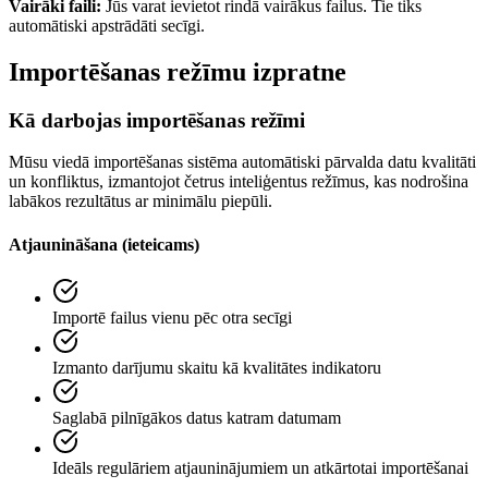
Vairāki faili:
Jūs varat ievietot rindā vairākus failus. Tie tiks
automātiski apstrādāti secīgi.
Importēšanas režīmu izpratne
Kā darbojas importēšanas režīmi
Mūsu viedā importēšanas sistēma automātiski pārvalda datu kvalitāti
un konfliktus, izmantojot četrus inteliģentus režīmus, kas nodrošina
labākos rezultātus ar minimālu piepūli.
Atjaunināšana (ieteicams)
Importē failus vienu pēc otra secīgi
Izmanto darījumu skaitu kā kvalitātes indikatoru
Saglabā pilnīgākos datus katram datumam
Ideāls regulāriem atjauninājumiem un atkārtotai importēšanai