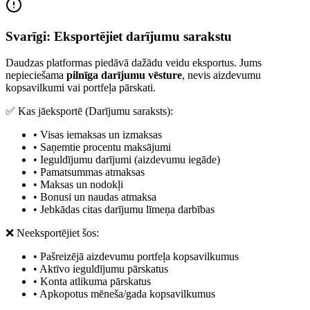
Svarīgi: Eksportējiet darījumu sarakstu
Daudzas platformas piedāvā dažādu veidu eksportus. Jums
nepieciešama
pilnīga darījumu vēsture
, nevis aizdevumu
kopsavilkumi vai portfeļa pārskati.
✅ Kas jāeksportē (Darījumu saraksts):
•
Visas iemaksas un izmaksas
•
Saņemtie procentu maksājumi
•
Ieguldījumu darījumi (aizdevumu iegāde)
•
Pamatsummas atmaksas
•
Maksas un nodokļi
•
Bonusi un naudas atmaksa
•
Jebkādas citas darījumu līmeņa darbības
❌ Neeksportējiet šos:
•
Pašreizējā aizdevumu portfeļa kopsavilkumus
•
Aktīvo ieguldījumu pārskatus
•
Konta atlikuma pārskatus
•
Apkopotus mēneša/gada kopsavilkumus