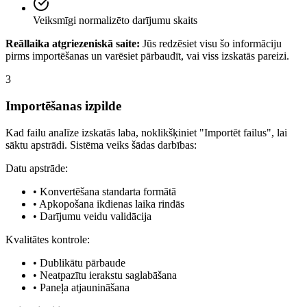
Veiksmīgi normalizēto darījumu skaits
Reāllaika atgriezeniskā saite:
Jūs redzēsiet visu šo informāciju
pirms importēšanas un varēsiet pārbaudīt, vai viss izskatās pareizi.
3
Importēšanas izpilde
Kad failu analīze izskatās laba, noklikšķiniet "Importēt failus", lai
sāktu apstrādi. Sistēma veiks šādas darbības:
Datu apstrāde:
•
Konvertēšana standarta formātā
•
Apkopošana ikdienas laika rindās
•
Darījumu veidu validācija
Kvalitātes kontrole:
•
Dublikātu pārbaude
•
Neatpazītu ierakstu saglabāšana
•
Paneļa atjaunināšana