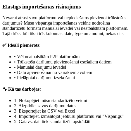
Elastīgs importēšanas risinājums
Nevarat atrast savu platformu vai nepieciešams pievienot trūkstošus
darījumus? Mūsu vispārīgā importēšanas veidne nodrošina
standartizētu formātu manuālai ievadei vai neatbalstītām platformām.
Tajā drīkst būt tikai trīs kolonnas: date, type un amount, nekas cits.
✅ Ideāli piemērots:
•
Vēl neatbalstītām P2P platformām
•
Trūkstošu darījumu pievienošanai esošajiem datiem
•
Manuālai darījumu ievadei
•
Datu apvienošanai no vairākiem avotiem
•
Pielāgotai darījumu izsekošanai
🔧 Kā tas darbojas:
1.
Nokopējiet mūsu standartizēto veidni
2.
Aizpildiet savus darījumu datus
3.
Eksportējiet kā CSV vai Excel
4.
Importējiet, izmantojot jebkuru platformu vai "Vispārīgs"
5.
Gatavs: dati tiek standartizēti apstrādāti