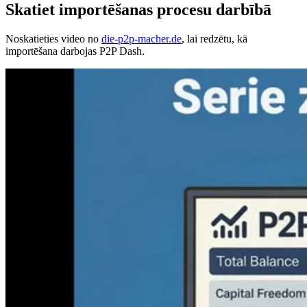
Skatiet importēšanas procesu darbībā
Noskatieties video no
die-p2p-macher.de
, lai redzētu, kā
importēšana darbojas P2P Dash.