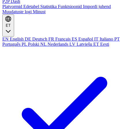
P2P Dash
Platvormid
Edetabel
Statistika
Funktsioonid
Impordi juhend
Muudatuste logi
Minust
ET
EN
English
DE
Deutsch
FR
Français
ES
Español
IT
Italiano
PT
Português
PL
Polski
NL
Nederlands
LV
Latviešu
ET
Eesti