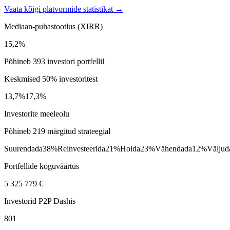
Vaata kõigi platvormide statistikat →
Mediaan-puhastootlus (XIRR)
15,2%
Põhineb 393 investori portfellil
Keskmised 50% investoritest
13,7%
17,3%
Investorite meeleolu
Põhineb 219 märgitud strateegial
Suurendada
38%
Reinvesteerida
21%
Hoida
23%
Vähendada
12%
Väljud
Portfellide koguväärtus
5 325 779 €
Investorid P2P Dashis
801