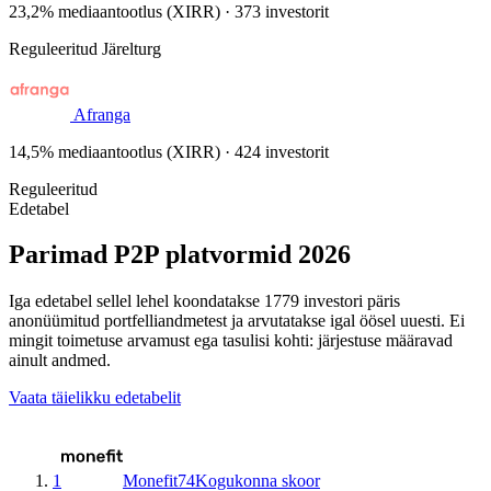
23,2% mediaantootlus (XIRR) · 373 investorit
Reguleeritud
Järelturg
Afranga
14,5% mediaantootlus (XIRR) · 424 investorit
Reguleeritud
Edetabel
Parimad P2P platvormid 2026
Iga edetabel sellel lehel koondatakse 1779 investori päris
anonüümitud portfelliandmetest ja arvutatakse igal öösel uuesti. Ei
mingit toimetuse arvamust ega tasulisi kohti: järjestuse määravad
ainult andmed.
Vaata täielikku edetabelit
1
Monefit
74
Kogukonna skoor