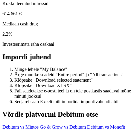
Kokku teenitud intressid
614 661 €
Mediaan cash drag
2,2%
Investeerimata raha osakaal
Impordi juhend
Minge lehele "My Balance"
Ärge muutke seadeid "Entire period" ja "All transactions"
Klõpsake "Download selected statement"
Klõpsake "Download XLSX"
Fail saadetakse e-posti teel ja on teie postkastis saadaval mõne
minuti jooksul
Seejärel saab Exceli faili importida impordivahendi abil
Võrdle platvormi Debitum otse
Debitum vs Mintos
Go & Grow vs Debitum
Debitum vs Monefit