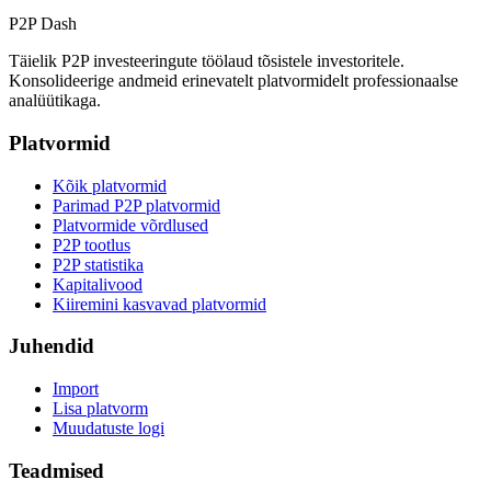
P2P Dash
Täielik P2P investeeringute töölaud tõsistele investoritele.
Konsolideerige andmeid erinevatelt platvormidelt professionaalse
analüütikaga.
Platvormid
Kõik platvormid
Parimad P2P platvormid
Platvormide võrdlused
P2P tootlus
P2P statistika
Kapitalivood
Kiiremini kasvavad platvormid
Juhendid
Import
Lisa platvorm
Muudatuste logi
Teadmised