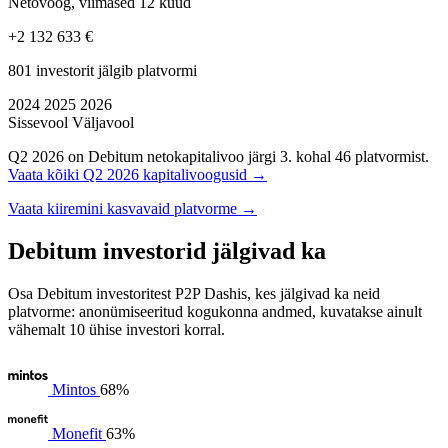
Netovoog, viimased 12 kuud
+2 132 633 €
801 investorit jälgib platvormi
2024
2025
2026
Sissevool
Väljavool
Q2 2026 on Debitum netokapitalivoo järgi 3. kohal 46 platvormist.
Vaata kõiki Q2 2026 kapitalivoogusid →
Vaata kiiremini kasvavaid platvorme →
Debitum investorid jälgivad ka
Osa Debitum investoritest P2P Dashis, kes jälgivad ka neid
platvorme: anonümiseeritud kogukonna andmed, kuvatakse ainult
vähemalt 10 ühise investori korral.
Mintos
68%
Monefit
63%