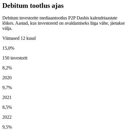
Debitum tootlus ajas
Debitum investorite mediaantootlus P2P Dashis kalendriaastate
lõikes. Aastad, kus investoreid on avaldamiseks liiga vähe, jäetakse
välja.
Viimased 12 kuud
15,0%
150 investorit
8,2%
2020
9,7%
2021
8,5%
2022
9,5%