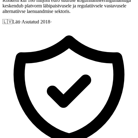
Rohkem kui 180 miljoni euro suuruse kogufinantseeringumahtuga
keskendub platvorm läbipaistvusele ja regulatiivsele vastavusele
alternatiivse laenuandmise sektoris.
🇱🇻
Läti
·
Asutatud 2018
·