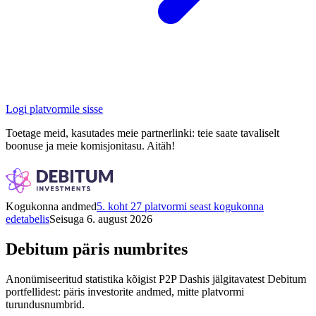
Logi platvormile sisse
Toetage meid, kasutades meie partnerlinki: teie saate tavaliselt
boonuse ja meie komisjonitasu. Aitäh!
Kogukonna andmed
5. koht 27 platvormi seast kogukonna
edetabelis
Seisuga 6. august 2026
Debitum päris numbrites
Anonümiseeritud statistika kõigist P2P Dashis jälgitavatest Debitum
portfellidest: päris investorite andmed, mitte platvormi
turundusnumbrid.