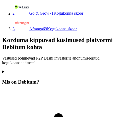
2
Go & Grow
71
Kogukonna skoor
3
Afranga
69
Kogukonna skoor
Korduma kippuvad küsimused platvormi
Debitum kohta
Vastused põhinevad P2P Dashi investorite anonümiseeritud
kogukonnaandmetel.
Mis on Debitum?