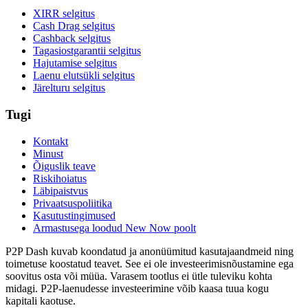
XIRR selgitus
Cash Drag selgitus
Cashback selgitus
Tagasiostgarantii selgitus
Hajutamise selgitus
Laenu elutsükli selgitus
Järelturu selgitus
Tugi
Kontakt
Minust
Õiguslik teave
Riskihoiatus
Läbipaistvus
Privaatsuspoliitika
Kasutustingimused
Armastusega loodud New Now poolt
P2P Dash kuvab koondatud ja anonüümitud kasutajaandmeid ning
toimetuse koostatud teavet. See ei ole investeerimisnõustamine ega
soovitus osta või müüa. Varasem tootlus ei ütle tuleviku kohta
midagi. P2P-laenudesse investeerimine võib kaasa tuua kogu
kapitali kaotuse.