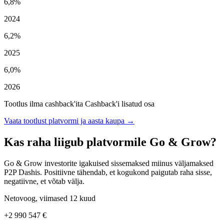
6,8%
2024
6,2%
2025
6,0%
2026
Tootlus ilma cashback'ita
Cashback'i lisatud osa
Vaata tootlust platvormi ja aasta kaupa →
Kas raha liigub platvormile Go & Grow?
Go & Grow investorite igakuised sissemaksed miinus väljamaksed
P2P Dashis. Positiivne tähendab, et kogukond paigutab raha sisse,
negatiivne, et võtab välja.
Netovoog, viimased 12 kuud
+2 990 547 €