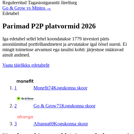
Reguleeritud
Tagasiostgarantii
Järelturg
Go & Grow vs Mintos →
Edetabel
Parimad P2P platvormid 2026
Iga edetabel sellel lehel koondatakse 1779 investori päris
anonüümitud portfelliandmetest ja arvutatakse igal öösel uuesti. Ei
mingit toimetuse arvamust ega tasulisi kohti: järjestuse määravad
ainult andmed.
Vaata täielikku edetabelit
1
Monefit
74
Kogukonna skoor
2
Go & Grow
71
Kogukonna skoor
3
Afranga
69
Kogukonna skoor