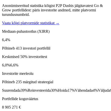
Anonümiseeritud statistika kõigist P2P Dashis jälgitavatest Go &
Grow portfellidest: päris investorite andmed, mitte platvormi
turundusnumbrid.
Vaata kõigi platvormide statistikat →
Mediaan-puhastootlus (XIRR)
6,4%
Põhineb 413 investori portfellil
Keskmised 50% investoritest
6,0%
6,6%
Investorite meeleolu
Põhineb 235 märgitud strateegial
Suurendada
39%
Reinvesteerida
30%
Hoida
17%
Vähendada
4%
Väljuda
Portfellide koguväärtus
8 905 271 €