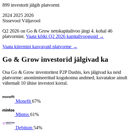
899 investorit jälgib platvormi
2024
2025
2026
Sissevool
Väljavool
Q2 2026 on Go & Grow netokapitalivoo järgi 4. kohal 46
platvormist.
Vaata kõiki Q2 2026 kapitalivoogusid →
Vaata kiiremini kasvavaid platvorme →
Go & Grow investorid jälgivad ka
Osa Go & Grow investoritest P2P Dashis, kes jälgivad ka neid
platvorme: anonümiseeritud kogukonna andmed, kuvatakse ainult
vähemalt 10 ühise investori korral.
Monefit
67%
Mintos
61%
Debitum
54%