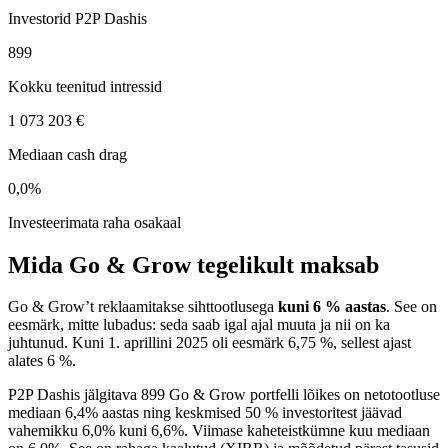
Investorid P2P Dashis
899
Kokku teenitud intressid
1 073 203 €
Mediaan cash drag
0,0%
Investeerimata raha osakaal
Mida Go & Grow tegelikult maksab
Go & Grow’t reklaamitakse sihttootlusega
kuni 6 % aastas
. See on
eesmärk, mitte lubadus: seda saab igal ajal muuta ja nii on ka
juhtunud. Kuni 1. aprillini 2025 oli eesmärk 6,75 %, sellest ajast
alates 6 %.
P2P Dashis jälgitava 899 Go & Grow portfelli lõikes on netotootluse
mediaan 6,4% aastas ning keskmised 50 % investoritest jäävad
vahemikku 6,0% kuni 6,6%. Viimase kaheteistkümne kuu mediaan