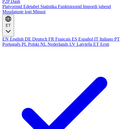
P2P Dash
Platvormid
Edetabel
Statistika
Funktsioonid
Impordi juhend
Muudatuste logi
Minust
ET
EN
English
DE
Deutsch
FR
Français
ES
Español
IT
Italiano
PT
Português
PL
Polski
NL
Nederlands
LV
Latviešu
ET
Eesti