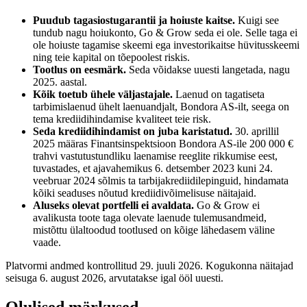
Puudub tagasiostugarantii ja hoiuste kaitse.
Kuigi see
tundub nagu hoiukonto, Go & Grow seda ei ole. Selle taga ei
ole hoiuste tagamise skeemi ega investorikaitse hüvitusskeemi
ning teie kapital on tõepoolest riskis.
Tootlus on eesmärk.
Seda võidakse uuesti langetada, nagu
2025. aastal.
Kõik toetub ühele väljastajale.
Laenud on tagatiseta
tarbimislaenud ühelt laenuandjalt, Bondora AS-ilt, seega on
tema krediidihindamise kvaliteet teie risk.
Seda krediidihindamist on juba karistatud.
30. aprillil
2025 määras Finantsinspektsioon Bondora AS-ile 200 000 €
trahvi vastutustundliku laenamise reeglite rikkumise eest,
tuvastades, et ajavahemikus 6. detsember 2023 kuni 24.
veebruar 2024 sõlmis ta tarbijakrediidilepinguid, hindamata
kõiki seaduses nõutud krediidivõimelisuse näitajaid.
Aluseks olevat portfelli ei avaldata.
Go & Grow ei
avalikusta toote taga olevate laenude tulemusandmeid,
mistõttu ülaltoodud tootlused on kõige lähedasem väline
vaade.
Platvormi andmed kontrollitud 29. juuli 2026. Kogukonna näitajad
seisuga 6. august 2026, arvutatakse igal ööl uuesti.
Olulised märkused