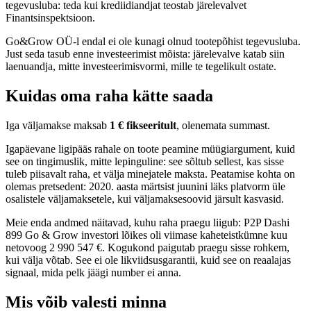
tegevusluba: teda kui krediidiandjat teostab järelevalvet
Finantsinspektsioon.
Go&Grow OÜ-l endal ei ole kunagi olnud tootepõhist tegevusluba.
Just seda tasub enne investeerimist mõista: järelevalve katab siin
laenuandja, mitte investeerimisvormi, mille te tegelikult ostate.
Kuidas oma raha kätte saada
Iga väljamakse maksab
1 € fikseeritult
, olenemata summast.
Igapäevane ligipääs rahale on toote peamine müügiargument, kuid
see on tingimuslik, mitte lepinguline: see sõltub sellest, kas sisse
tuleb piisavalt raha, et välja minejatele maksta. Peatamise kohta on
olemas pretsedent: 2020. aasta märtsist juunini läks platvorm üle
osalistele väljamaksetele, kui väljamaksesoovid järsult kasvasid.
Meie enda andmed näitavad, kuhu raha praegu liigub: P2P Dashi
899 Go & Grow investori lõikes oli viimase kaheteistkümne kuu
netovoog 2 990 547 €. Kogukond paigutab praegu sisse rohkem,
kui välja võtab. See ei ole likviidsusgarantii, kuid see on reaalajas
signaal, mida pelk jäägi number ei anna.
Mis võib valesti minna