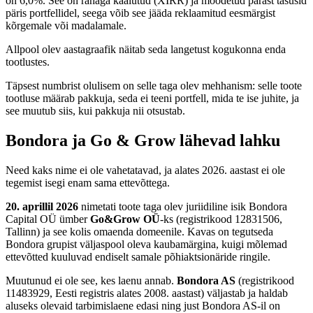
on 6,0%. See on rahaga kaalutud (XIRR) ja mõõdetud pärast tasusid
päris portfellidel, seega võib see jääda reklaamitud eesmärgist
kõrgemale või madalamale.
Allpool olev aastagraafik näitab seda langetust kogukonna enda
tootlustes.
Täpsest numbrist olulisem on selle taga olev mehhanism: selle toote
tootluse määrab pakkuja, seda ei teeni portfell, mida te ise juhite, ja
see muutub siis, kui pakkuja nii otsustab.
Bondora ja Go & Grow lähevad lahku
Need kaks nime ei ole vahetatavad, ja alates 2026. aastast ei ole
tegemist isegi enam sama ettevõttega.
20. aprillil 2026
nimetati toote taga olev juriidiline isik Bondora
Capital OÜ ümber
Go&Grow OÜ
-ks (registrikood 12831506,
Tallinn) ja see kolis omaenda domeenile. Kavas on tegutseda
Bondora grupist väljaspool oleva kaubamärgina, kuigi mõlemad
ettevõtted kuuluvad endiselt samale põhiaktsionäride ringile.
Muutunud ei ole see, kes laenu annab.
Bondora AS
(registrikood
11483929, Eesti registris alates 2008. aastast) väljastab ja haldab
aluseks olevaid tarbimislaene edasi ning just Bondora AS-il on