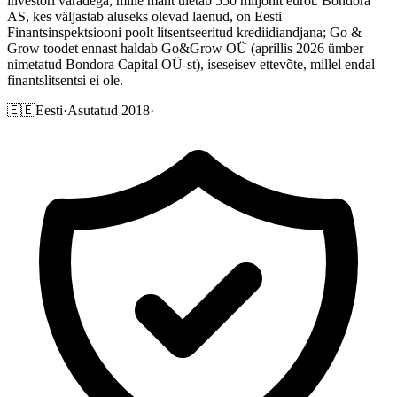
investori varadega, mille maht ületab 550 miljonit eurot. Bondora
AS, kes väljastab aluseks olevad laenud, on Eesti
Finantsinspektsiooni poolt litsentseeritud krediidiandjana; Go &
Grow toodet ennast haldab Go&Grow OÜ (aprillis 2026 ümber
nimetatud Bondora Capital OÜ-st), iseseisev ettevõte, millel endal
finantslitsentsi ei ole.
🇪🇪
Eesti
·
Asutatud 2018
·