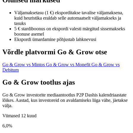
Väljamaksetasu (1 €) eksporditakse tavalise väljamaksena,
kuid heuristika eraldab selle automaatselt väljamakseks ja
tasuks
5 € stardiboonus on ekspordi valesti märgitud sissemakseks
boonuse asemel
Ekspordi ümardamine põhjustab lahknevusi
Võrdle platvormi Go & Grow otse
Go & Grow vs Mintos
Go & Grow vs Monefit
Go & Grow vs
Debitum
Go & Grow tootlus ajas
Go & Grow investorite mediaantootlus P2P Dashis kalendriaastate
lõikes. Aastad, kus investoreid on avaldamiseks liiga vähe, jäetakse
välja.
Viimased 12 kuud
6,0%