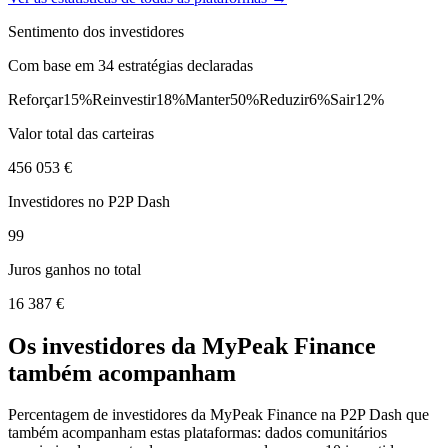
Sentimento dos investidores
Com base em 34 estratégias declaradas
Reforçar
15%
Reinvestir
18%
Manter
50%
Reduzir
6%
Sair
12%
Valor total das carteiras
456 053 €
Investidores no P2P Dash
99
Juros ganhos no total
16 387 €
Os investidores da MyPeak Finance
também acompanham
Percentagem de investidores da MyPeak Finance na P2P Dash que
também acompanham estas plataformas: dados comunitários