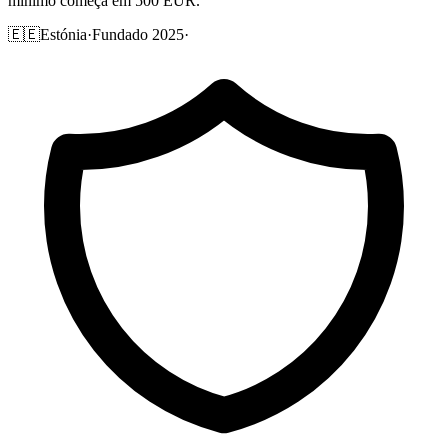
mínimo começa em 500 EUR.
🇪🇪
Estónia
·
Fundado 2025
·