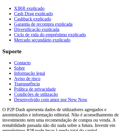
XIRR explicado
Cash Drag explicado
Cashback explicado
Garantia de recompra explicada
Diversificação explicada
Ciclo de vida do empréstimo explicado
Mercado secundário explicado
Suporte
Contacto
Sobre
Informação legal
Aviso de risco
Transparência
Política de privacidade
Condições de utilização
Desenvolvido com amor por New Now
O P2P Dash apresenta dados de utilizadores agregados e
anonimizados e informação editorial. Não é aconselhamento de
investimento nem uma recomendação de compra ou venda. A
rentabilidade passada não diz nada sobre a futura. Investir em
empréstimos P2P pode levar à perda total do capital.