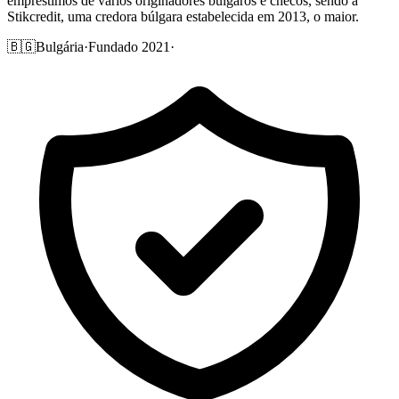
empréstimos de vários originadores búlgaros e checos, sendo a
Stikcredit, uma credora búlgara estabelecida em 2013, o maior.
🇧🇬
Bulgária
·
Fundado 2021
·