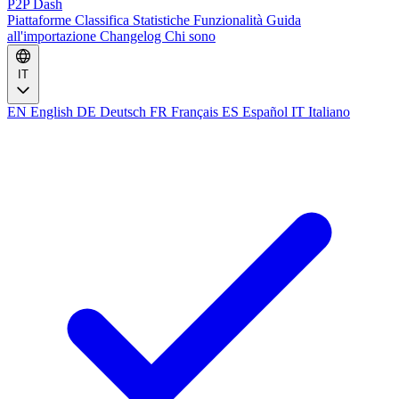
P2P Dash
Piattaforme
Classifica
Statistiche
Funzionalità
Guida
all'importazione
Changelog
Chi sono
IT
EN
English
DE
Deutsch
FR
Français
ES
Español
IT
Italiano