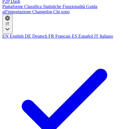
P2P Dash
Piattaforme
Classifica
Statistiche
Funzionalità
Guida
all'importazione
Changelog
Chi sono
IT
EN
English
DE
Deutsch
FR
Français
ES
Español
IT
Italiano