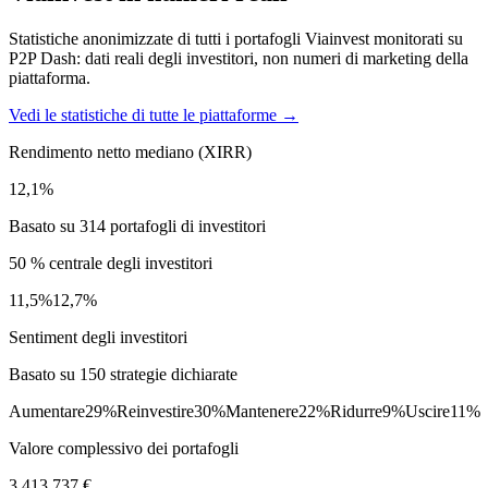
Statistiche anonimizzate di tutti i portafogli Viainvest monitorati su
P2P Dash: dati reali degli investitori, non numeri di marketing della
piattaforma.
Vedi le statistiche di tutte le piattaforme →
Rendimento netto mediano (XIRR)
12,1%
Basato su 314 portafogli di investitori
50 % centrale degli investitori
11,5%
12,7%
Sentiment degli investitori
Basato su 150 strategie dichiarate
Aumentare
29%
Reinvestire
30%
Mantenere
22%
Ridurre
9%
Uscire
11%
Valore complessivo dei portafogli
3.413.737 €