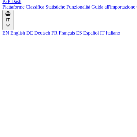
P2P Dash
Piattaforme
Classifica
Statistiche
Funzionalità
Guida all'importazione
IT
EN
English
DE
Deutsch
FR
Français
ES
Español
IT
Italiano