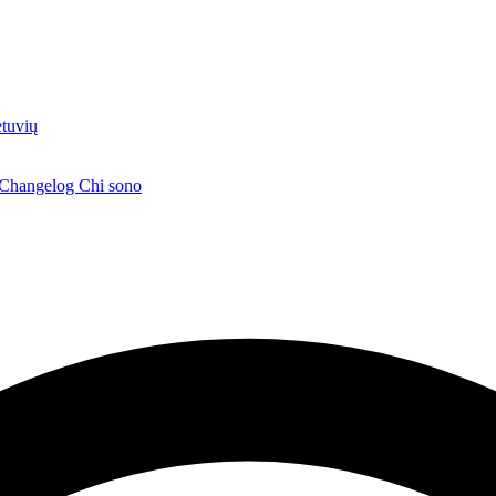
etuvių
Changelog
Chi sono