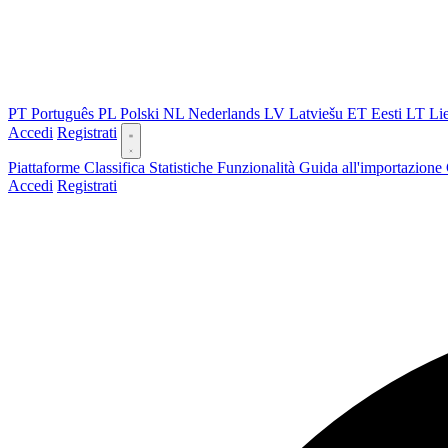
PT
Português
PL
Polski
NL
Nederlands
LV
Latviešu
ET
Eesti
LT
Li
Accedi
Registrati
Piattaforme
Classifica
Statistiche
Funzionalità
Guida all'importazione
Accedi
Registrati