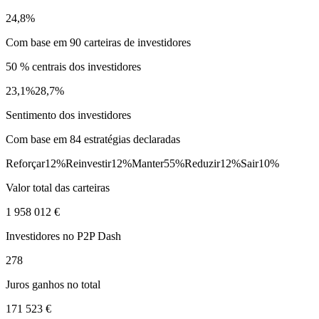
24,8%
Com base em 90 carteiras de investidores
50 % centrais dos investidores
23,1%
28,7%
Sentimento dos investidores
Com base em 84 estratégias declaradas
Reforçar
12%
Reinvestir
12%
Manter
55%
Reduzir
12%
Sair
10%
Valor total das carteiras
1 958 012 €
Investidores no P2P Dash
278
Juros ganhos no total
171 523 €