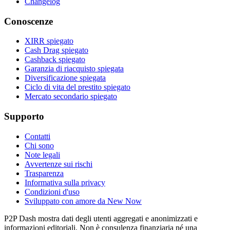
Changelog
Conoscenze
XIRR spiegato
Cash Drag spiegato
Cashback spiegato
Garanzia di riacquisto spiegata
Diversificazione spiegata
Ciclo di vita del prestito spiegato
Mercato secondario spiegato
Supporto
Contatti
Chi sono
Note legali
Avvertenze sui rischi
Trasparenza
Informativa sulla privacy
Condizioni d'uso
Sviluppato con amore da New Now
P2P Dash mostra dati degli utenti aggregati e anonimizzati e
informazioni editoriali. Non è consulenza finanziaria né una