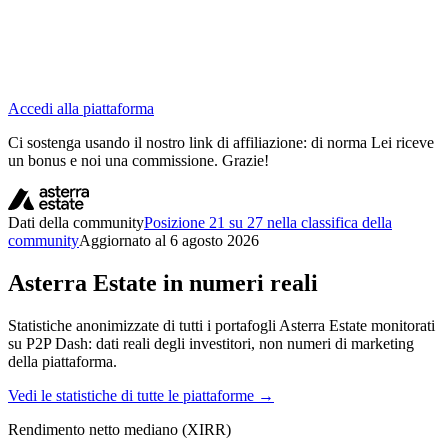
Accedi alla piattaforma
Ci sostenga usando il nostro link di affiliazione: di norma Lei riceve
un bonus e noi una commissione. Grazie!
Dati della community
Posizione 21 su 27 nella classifica della
community
Aggiornato al 6 agosto 2026
Asterra Estate in numeri reali
Statistiche anonimizzate di tutti i portafogli Asterra Estate monitorati
su P2P Dash: dati reali degli investitori, non numeri di marketing
della piattaforma.
Vedi le statistiche di tutte le piattaforme →
Rendimento netto mediano (XIRR)