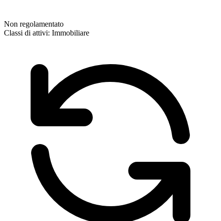
Non regolamentato
Classi di attivi:
Immobiliare