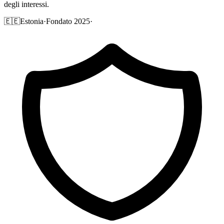
degli interessi.
🇪🇪
Estonia
·
Fondato 2025
·