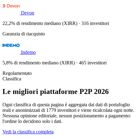
Devon
22,2% di rendimento mediano (XIRR) · 316 investitori
Garanzia di riacquisto
Indemo
5,8% di rendimento mediano (XIRR) · 465 investitori
Regolamentato
Classifica
Le migliori piattaforme P2P 2026
Ogni classifica di questa pagina è aggregata dai dati di portafoglio
reali e anonimizzati di 1779 investitori e viene ricalcolata ogni notte.
Nessuna opinione editoriale, nessun posizionamento a pagamento:
l'ordine lo decidono solo i dati.
Vedi la classifica completa