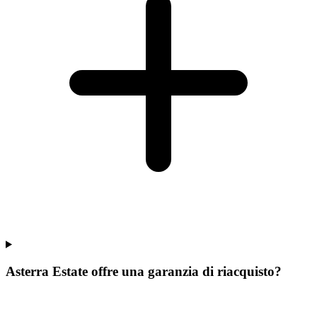
Asterra Estate offre una garanzia di riacquisto?