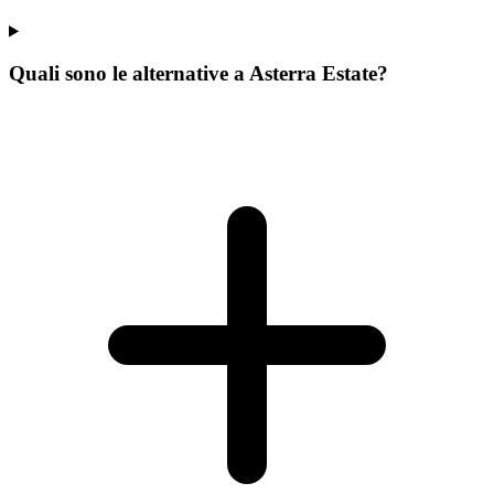
Quali sono le alternative a Asterra Estate?