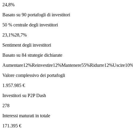
24,8%
Basato su 90 portafogli di investitori
50 % centrale degli investitori
23,1%
28,7%
Sentiment degli investitori
Basato su 84 strategie dichiarate
Aumentare
12%
Reinvestire
12%
Mantenere
55%
Ridurre
12%
Uscire
10
Valore complessivo dei portafogli
1.957.985 €
Investitori su P2P Dash
278
Interessi maturati in totale
171.395 €