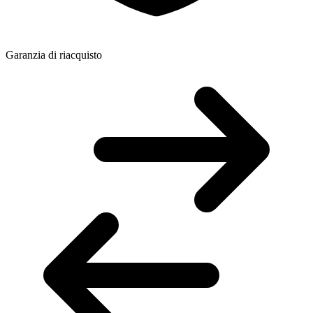
Garanzia di riacquisto