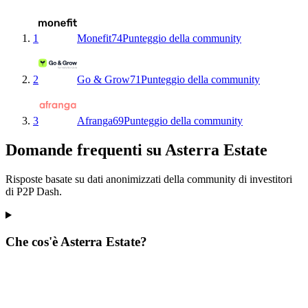
1
Monefit
74
Punteggio della community
2
Go & Grow
71
Punteggio della community
3
Afranga
69
Punteggio della community
Domande frequenti su Asterra Estate
Risposte basate su dati anonimizzati della community di investitori
di P2P Dash.
Che cos'è Asterra Estate?