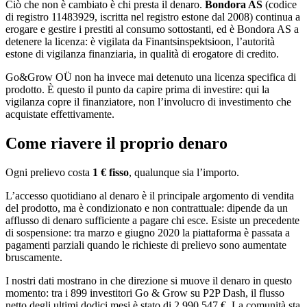
Ciò che non è cambiato è chi presta il denaro.
Bondora AS
(codice
di registro 11483929, iscritta nel registro estone dal 2008) continua a
erogare e gestire i prestiti al consumo sottostanti, ed è Bondora AS a
detenere la licenza: è vigilata da Finantsinspektsioon, l’autorità
estone di vigilanza finanziaria, in qualità di erogatore di credito.
Go&Grow OÜ non ha invece mai detenuto una licenza specifica di
prodotto. È questo il punto da capire prima di investire: qui la
vigilanza copre il finanziatore, non l’involucro di investimento che
acquistate effettivamente.
Come riavere il proprio denaro
Ogni prelievo costa
1 € fisso
, qualunque sia l’importo.
L’accesso quotidiano al denaro è il principale argomento di vendita
del prodotto, ma è condizionato e non contrattuale: dipende da un
afflusso di denaro sufficiente a pagare chi esce. Esiste un precedente
di sospensione: tra marzo e giugno 2020 la piattaforma è passata a
pagamenti parziali quando le richieste di prelievo sono aumentate
bruscamente.
I nostri dati mostrano in che direzione si muove il denaro in questo
momento: tra i 899 investitori Go & Grow su P2P Dash, il flusso
netto degli ultimi dodici mesi è stato di 2.990.547 €. La comunità sta