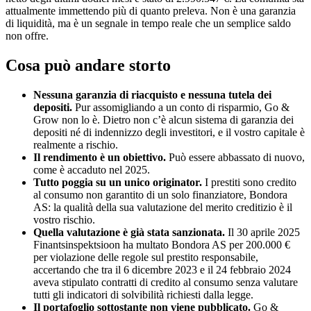
attualmente immettendo più di quanto preleva. Non è una garanzia
di liquidità, ma è un segnale in tempo reale che un semplice saldo
non offre.
Cosa può andare storto
Nessuna garanzia di riacquisto e nessuna tutela dei
depositi.
Pur assomigliando a un conto di risparmio, Go &
Grow non lo è. Dietro non c’è alcun sistema di garanzia dei
depositi né di indennizzo degli investitori, e il vostro capitale è
realmente a rischio.
Il rendimento è un obiettivo.
Può essere abbassato di nuovo,
come è accaduto nel 2025.
Tutto poggia su un unico originator.
I prestiti sono credito
al consumo non garantito di un solo finanziatore, Bondora
AS: la qualità della sua valutazione del merito creditizio è il
vostro rischio.
Quella valutazione è già stata sanzionata.
Il 30 aprile 2025
Finantsinspektsioon ha multato Bondora AS per 200.000 €
per violazione delle regole sul prestito responsabile,
accertando che tra il 6 dicembre 2023 e il 24 febbraio 2024
aveva stipulato contratti di credito al consumo senza valutare
tutti gli indicatori di solvibilità richiesti dalla legge.
Il portafoglio sottostante non viene pubblicato.
Go &