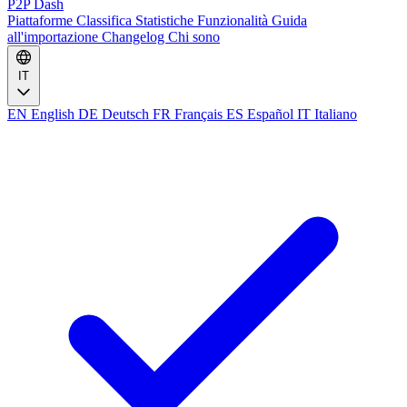
P2P Dash
Piattaforme
Classifica
Statistiche
Funzionalità
Guida
all'importazione
Changelog
Chi sono
IT
EN
English
DE
Deutsch
FR
Français
ES
Español
IT
Italiano