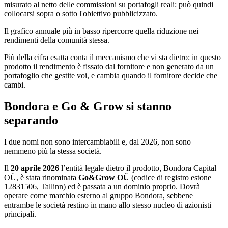
misurato al netto delle commissioni su portafogli reali: può quindi
collocarsi sopra o sotto l'obiettivo pubblicizzato.
Il grafico annuale più in basso ripercorre quella riduzione nei
rendimenti della comunità stessa.
Più della cifra esatta conta il meccanismo che vi sta dietro: in questo
prodotto il rendimento è fissato dal fornitore e non generato da un
portafoglio che gestite voi, e cambia quando il fornitore decide che
cambi.
Bondora e Go & Grow si stanno
separando
I due nomi non sono intercambiabili e, dal 2026, non sono
nemmeno più la stessa società.
Il
20 aprile 2026
l’entità legale dietro il prodotto, Bondora Capital
OÜ, è stata rinominata
Go&Grow OÜ
(codice di registro estone
12831506, Tallinn) ed è passata a un dominio proprio. Dovrà
operare come marchio esterno al gruppo Bondora, sebbene
entrambe le società restino in mano allo stesso nucleo di azionisti
principali.