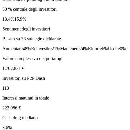
50 % centrale degli investitori
13,4%
15,9%
Sentiment degli investitori
Basato su 33 strategie dichiarate
Aumentare
48%
Reinvestire
21%
Mantenere
24%
Ridurre
6%
Uscire
0%
Valore complessivo dei portafogli
1.707.831 €
Investitori su P2P Dash
113
Interessi maturati in totale
222.086 €
Cash drag mediano
3,6%