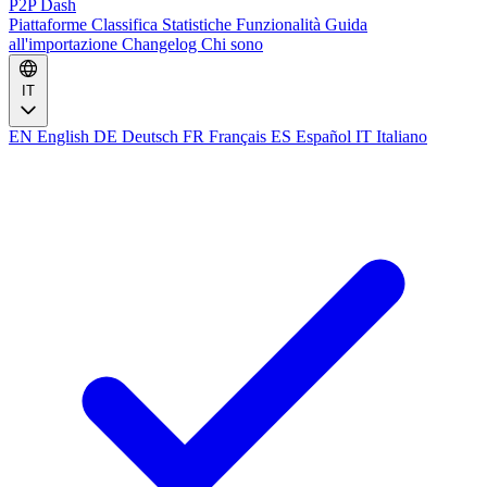
P2P Dash
Piattaforme
Classifica
Statistiche
Funzionalità
Guida
all'importazione
Changelog
Chi sono
IT
EN
English
DE
Deutsch
FR
Français
ES
Español
IT
Italiano