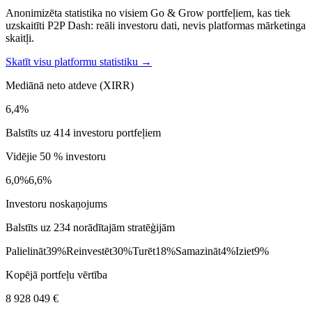
Anonimizēta statistika no visiem Go & Grow portfeļiem, kas tiek
uzskaitīti P2P Dash: reāli investoru dati, nevis platformas mārketinga
skaitļi.
Skatīt visu platformu statistiku →
Mediānā neto atdeve (XIRR)
6,4%
Balstīts uz 414 investoru portfeļiem
Vidējie 50 % investoru
6,0%
6,6%
Investoru noskaņojums
Balstīts uz 234 norādītajām stratēģijām
Palielināt
39%
Reinvestēt
30%
Turēt
18%
Samazināt
4%
Iziet
9%
Kopējā portfeļu vērtība
8 928 049 €