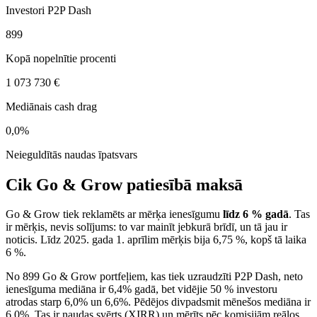
Investori P2P Dash
899
Kopā nopelnītie procenti
1 073 730 €
Mediānais cash drag
0,0%
Neieguldītās naudas īpatsvars
Cik Go & Grow patiesībā maksā
Go & Grow tiek reklamēts ar mērķa ienesīgumu
līdz 6 % gadā
. Tas
ir mērķis, nevis solījums: to var mainīt jebkurā brīdī, un tā jau ir
noticis. Līdz 2025. gada 1. aprīlim mērķis bija 6,75 %, kopš tā laika
6 %.
No 899 Go & Grow portfeļiem, kas tiek uzraudzīti P2P Dash, neto
ienesīguma mediāna ir 6,4% gadā, bet vidējie 50 % investoru
atrodas starp 6,0% un 6,6%. Pēdējos divpadsmit mēnešos mediāna ir
6,0%. Tas ir naudas svērts (XIRR) un mērīts pēc komisijām reālos