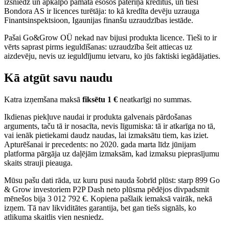
izsniedz un apkalpo pamatā esošos patēriņa kredītus, un tieši
Bondora AS ir licences turētāja: to kā kredīta devēju uzrauga
Finantsinspektsioon, Igaunijas finanšu uzraudzības iestāde.
Pašai Go&Grow OÜ nekad nav bijusi produkta licence. Tieši to ir
vērts saprast pirms ieguldīšanas: uzraudzība šeit attiecas uz
aizdevēju, nevis uz ieguldījumu ietvaru, ko jūs faktiski iegādājaties.
Kā atgūt savu naudu
Katra izņemšana maksā
fiksētu 1 €
neatkarīgi no summas.
Ikdienas piekļuve naudai ir produkta galvenais pārdošanas
arguments, taču tā ir nosacīta, nevis līgumiska: tā ir atkarīga no tā,
vai ienāk pietiekami daudz naudas, lai izmaksātu tiem, kas iziet.
Apturēšanai ir precedents: no 2020. gada marta līdz jūnijam
platforma pārgāja uz daļējām izmaksām, kad izmaksu pieprasījumu
skaits strauji pieauga.
Mūsu pašu dati rāda, uz kuru pusi nauda šobrīd plūst: starp 899 Go
& Grow investoriem P2P Dash neto plūsma pēdējos divpadsmit
mēnešos bija 3 012 792 €. Kopiena pašlaik iemaksā vairāk, nekā
izņem. Tā nav likviditātes garantija, bet gan tiešs signāls, ko
atlikuma skaitlis vien nesniedz.