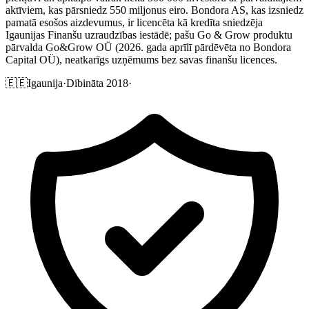
aktīviem, kas pārsniedz 550 miljonus eiro. Bondora AS, kas izsniedz
pamatā esošos aizdevumus, ir licencēta kā kredīta sniedzēja
Igaunijas Finanšu uzraudzības iestādē; pašu Go & Grow produktu
pārvalda Go&Grow OÜ (2026. gada aprīlī pārdēvēta no Bondora
Capital OÜ), neatkarīgs uzņēmums bez savas finanšu licences.
🇪🇪
Igaunija
·
Dibināta 2018
·