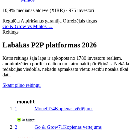
10,9% mediānas atdeve (XIRR) · 975 investori
Regulēta
Atpirkšanas garantija
Otrreizējais tirgus
Go & Grow vs Mintos →
Reitings
Labākās P2P platformas 2026
Katrs reitings šajā lapā ir apkopots no 1780 investoru reāliem,
anonimizētiem portfeļa datiem un katru nakti pārrēķināts. Nekāda
redakcijas viedokļa, nekādu apmaksātu vietu: secību nosaka tikai
dati.
Skatīt pilno reitingu
1
Monefit
74
Kopienas vērtējums
2
Go & Grow
71
Kopienas vērtējums