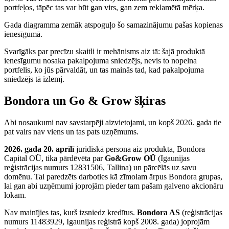
portfeļos, tāpēc tas var būt gan virs, gan zem reklamētā mērķa.
Gada diagramma zemāk atspoguļo šo samazinājumu pašas kopienas
ienesīgumā.
Svarīgāks par precīzu skaitli ir mehānisms aiz tā: šajā produktā
ienesīgumu nosaka pakalpojuma sniedzējs, nevis to nopelna
portfelis, ko jūs pārvaldāt, un tas mainās tad, kad pakalpojuma
sniedzējs tā izlemj.
Bondora un Go & Grow šķiras
Abi nosaukumi nav savstarpēji aizvietojami, un kopš 2026. gada tie
pat vairs nav viens un tas pats uzņēmums.
2026. gada 20. aprīlī
juridiskā persona aiz produkta, Bondora
Capital OÜ, tika pārdēvēta par
Go&Grow OÜ
(Igaunijas
reģistrācijas numurs 12831506, Tallina) un pārcēlās uz savu
domēnu. Tai paredzēts darboties kā zīmolam ārpus Bondora grupas,
lai gan abi uzņēmumi joprojām pieder tam pašam galveno akcionāru
lokam.
Nav mainījies tas, kurš izsniedz kredītus.
Bondora AS
(reģistrācijas
numurs 11483929, Igaunijas reģistrā kopš 2008. gada) joprojām