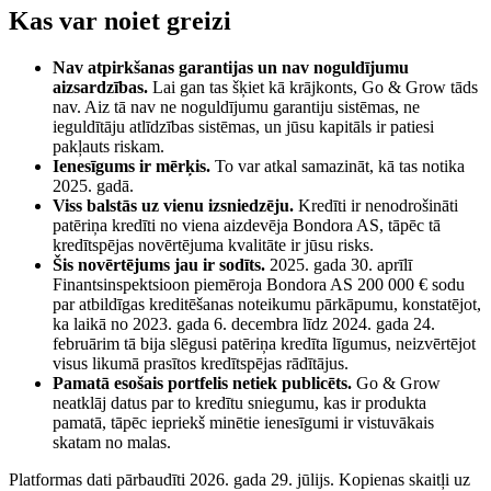
Kas var noiet greizi
Nav atpirkšanas garantijas un nav noguldījumu
aizsardzības.
Lai gan tas šķiet kā krājkonts, Go & Grow tāds
nav. Aiz tā nav ne noguldījumu garantiju sistēmas, ne
ieguldītāju atlīdzības sistēmas, un jūsu kapitāls ir patiesi
pakļauts riskam.
Ienesīgums ir mērķis.
To var atkal samazināt, kā tas notika
2025. gadā.
Viss balstās uz vienu izsniedzēju.
Kredīti ir nenodrošināti
patēriņa kredīti no viena aizdevēja Bondora AS, tāpēc tā
kredītspējas novērtējuma kvalitāte ir jūsu risks.
Šis novērtējums jau ir sodīts.
2025. gada 30. aprīlī
Finantsinspektsioon piemēroja Bondora AS 200 000 € sodu
par atbildīgas kreditēšanas noteikumu pārkāpumu, konstatējot,
ka laikā no 2023. gada 6. decembra līdz 2024. gada 24.
februārim tā bija slēgusi patēriņa kredīta līgumus, neizvērtējot
visus likumā prasītos kredītspējas rādītājus.
Pamatā esošais portfelis netiek publicēts.
Go & Grow
neatklāj datus par to kredītu sniegumu, kas ir produkta
pamatā, tāpēc iepriekš minētie ienesīgumi ir vistuvākais
skatam no malas.
Platformas dati pārbaudīti 2026. gada 29. jūlijs. Kopienas skaitļi uz