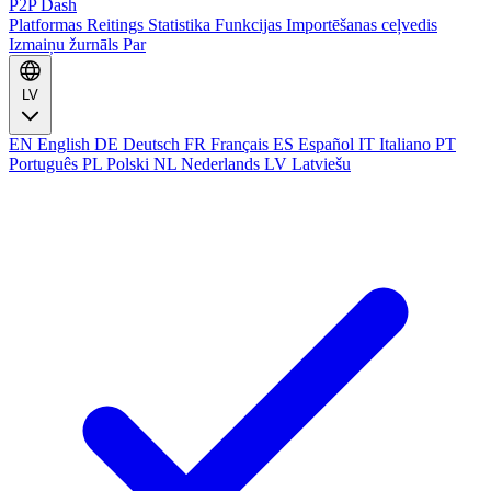
P2P Dash
Platformas
Reitings
Statistika
Funkcijas
Importēšanas ceļvedis
Izmaiņu žurnāls
Par
LV
EN
English
DE
Deutsch
FR
Français
ES
Español
IT
Italiano
PT
Português
PL
Polski
NL
Nederlands
LV
Latviešu