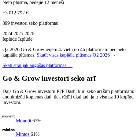
Neto plūsma, pēdējie 12 mēneši
+3 012 792 €
899 investori seko platformai
2024
2025
2026
Ieplūde
Izplūde
Q2 2026 Go & Grow ieņem 4. vietu no 46 platformām pēc neto
kapitāla plūsmas.
Skatīt visas kapitāla plūsmas Q2 2026 →
Skati straujāk augošās platformas →
Go & Grow investori seko arī
Daļa Go & Grow investoru P2P Dash, kuri seko arī šīm platformām:
anonimizēti kopienas dati, tiek rādīti tikai tad, ja ir vismaz 10 kopīgu
investoru.
Monefit
67%
Mintos
61%