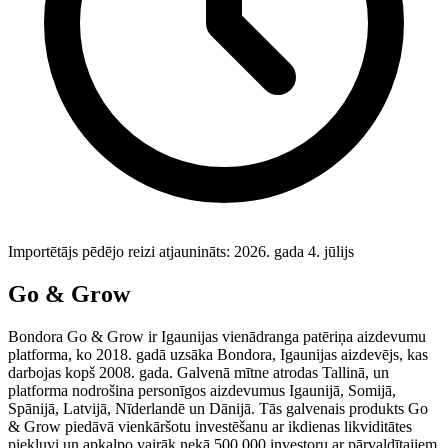
Importētājs pēdējo reizi atjaunināts: 2026. gada 4. jūlijs
Go & Grow
Bondora Go & Grow ir Igaunijas vienādranga patēriņa aizdevumu
platforma, ko 2018. gadā uzsāka Bondora, Igaunijas aizdevējs, kas
darbojas kopš 2008. gada. Galvenā mītne atrodas Tallinā, un
platforma nodrošina personīgos aizdevumus Igaunijā, Somijā,
Spānijā, Latvijā, Nīderlandē un Dānijā. Tās galvenais produkts Go
& Grow piedāvā vienkāršotu investēšanu ar ikdienas likviditātes
piekļuvi un apkalpo vairāk nekā 500 000 investoru ar pārvaldītajiem