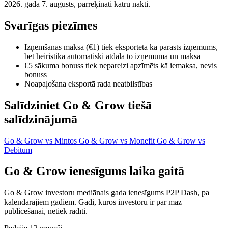
2026. gada 7. augusts, pārrēķināti katru nakti.
Svarīgas piezīmes
Izņemšanas maksa (€1) tiek eksportēta kā parasts izņēmums,
bet heiristika automātiski atdala to izņēmumā un maksā
€5 sākuma bonuss tiek nepareizi apzīmēts kā iemaksa, nevis
bonuss
Noapaļošana eksportā rada neatbilstības
Salīdziniet Go & Grow tiešā
salīdzinājumā
Go & Grow vs Mintos
Go & Grow vs Monefit
Go & Grow vs
Debitum
Go & Grow ienesīgums laika gaitā
Go & Grow investoru mediānais gada ienesīgums P2P Dash, pa
kalendārajiem gadiem. Gadi, kuros investoru ir par maz
publicēšanai, netiek rādīti.