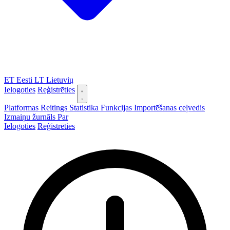
ET
Eesti
LT
Lietuvių
Ielogoties
Reģistrēties
Platformas
Reitings
Statistika
Funkcijas
Importēšanas ceļvedis
Izmaiņu žurnāls
Par
Ielogoties
Reģistrēties