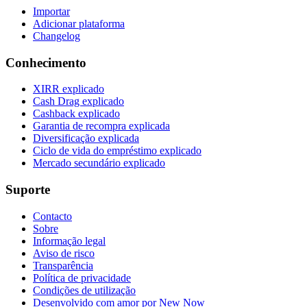
Importar
Adicionar plataforma
Changelog
Conhecimento
XIRR explicado
Cash Drag explicado
Cashback explicado
Garantia de recompra explicada
Diversificação explicada
Ciclo de vida do empréstimo explicado
Mercado secundário explicado
Suporte
Contacto
Sobre
Informação legal
Aviso de risco
Transparência
Política de privacidade
Condições de utilização
Desenvolvido com amor por New Now