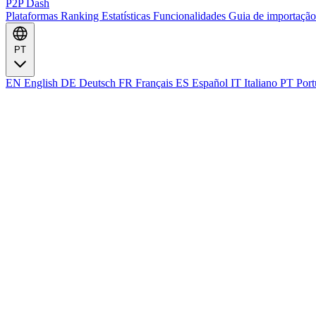
P2P Dash
Plataformas
Ranking
Estatísticas
Funcionalidades
Guia de importaçã
PT
EN
English
DE
Deutsch
FR
Français
ES
Español
IT
Italiano
PT
Port