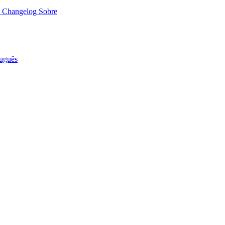
o
Changelog
Sobre
uguês