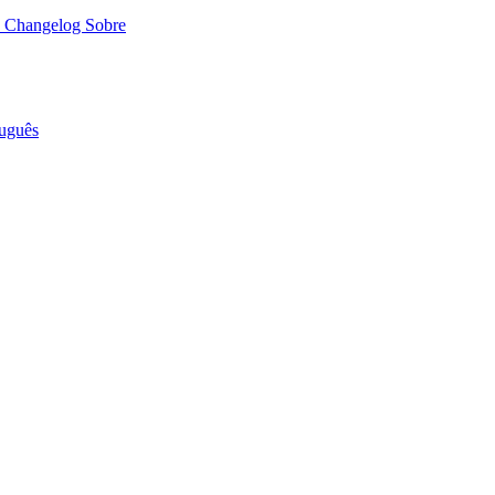
o
Changelog
Sobre
uguês