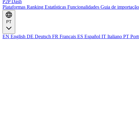
P2P Dash
Plataformas
Ranking
Estatísticas
Funcionalidades
Guia de importaçã
PT
EN
English
DE
Deutsch
FR
Français
ES
Español
IT
Italiano
PT
Port