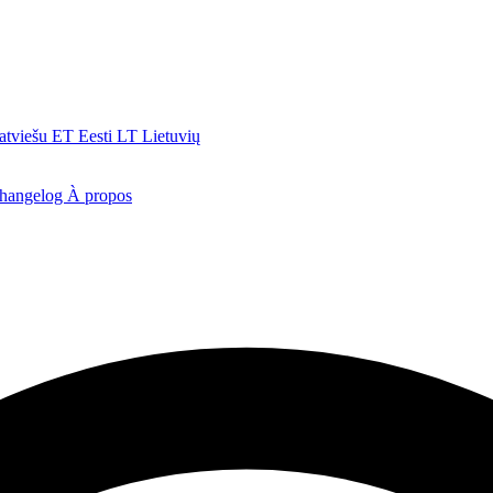
atviešu
ET
Eesti
LT
Lietuvių
hangelog
À propos