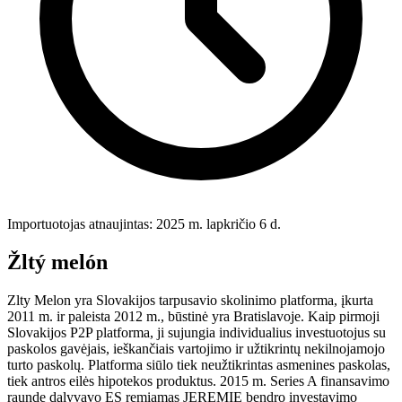
Importuotojas atnaujintas: 2025 m. lapkričio 6 d.
Žltý melón
Zlty Melon yra Slovakijos tarpusavio skolinimo platforma, įkurta
2011 m. ir paleista 2012 m., būstinė yra Bratislavoje. Kaip pirmoji
Slovakijos P2P platforma, ji sujungia individualius investuotojus su
paskolos gavėjais, ieškančiais vartojimo ir užtikrintų nekilnojamojo
turto paskolų. Platforma siūlo tiek neužtikrintas asmenines paskolas,
tiek antros eilės hipotekos produktus. 2015 m. Series A finansavimo
raunde dalyvavo ES remiamas JEREMIE bendro investavimo