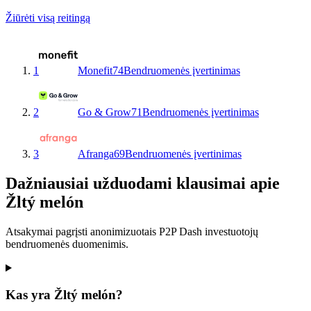
Žiūrėti visą reitingą
1
Monefit
74
Bendruomenės įvertinimas
2
Go & Grow
71
Bendruomenės įvertinimas
3
Afranga
69
Bendruomenės įvertinimas
Dažniausiai užduodami klausimai apie
Žltý melón
Atsakymai pagrįsti anonimizuotais P2P Dash investuotojų
bendruomenės duomenimis.
Kas yra Žltý melón?