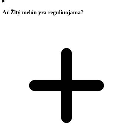
Ar Žltý melón yra reguliuojama?