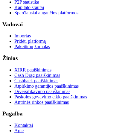
P2P statistika
Kapitalo srautai
Sparčiausiai augančios platformos
Vadovai
Importas
Pridėti platformą
Pakeitimų žurnalas
Žinios
XIRR paaiškinimas
Cash Drag paaiškinimas
Cashback paaiškinimas
Atpirkimo garantijos paaiškinimas
Diversifikavimo paaiškinimas
Paskolos gyvavimo ciklo paaiškinimas
Antrinės rinkos paaiškinimas
Pagalba
Kontaktai
Apie