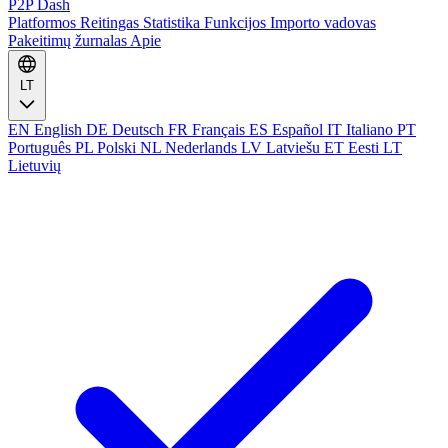
P2P Dash
Platformos
Reitingas
Statistika
Funkcijos
Importo vadovas
Pakeitimų žurnalas
Apie
LT
EN
English
DE
Deutsch
FR
Français
ES
Español
IT
Italiano
PT
Português
PL
Polski
NL
Nederlands
LV
Latviešu
ET
Eesti
LT
Lietuvių