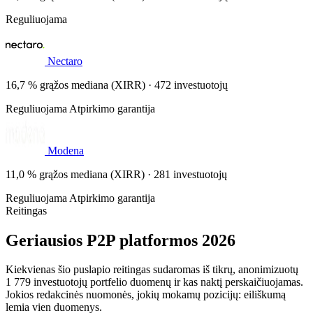
Reguliuojama
Nectaro
16,7 % grąžos mediana (XIRR) · 472 investuotojų
Reguliuojama
Atpirkimo garantija
Modena
11,0 % grąžos mediana (XIRR) · 281 investuotojų
Reguliuojama
Atpirkimo garantija
Reitingas
Geriausios P2P platformos 2026
Kiekvienas šio puslapio reitingas sudaromas iš tikrų, anonimizuotų
1 779 investuotojų portfelio duomenų ir kas naktį perskaičiuojamas.
Jokios redakcinės nuomonės, jokių mokamų pozicijų: eiliškumą
lemia vien duomenys.