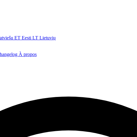
atviešu
ET
Eesti
LT
Lietuvių
hangelog
À propos