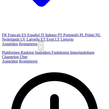
FR
Français
ES
Español
IT
Italiano
PT
Português
PL
Polski
NL
Nederlands
LV
Latviešu
ET
Eesti
LT
Lietuvių
Anmelden
Registrieren
Plattformen
Ranking
Statistiken
Funktionen
Importanleitung
Changelog
Über
Anmelden
Registrieren