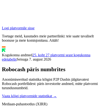
Logi platvormile sisse
Toetage meid, kasutades meie partnerlinki: teie saate tavaliselt
boonuse ja meie komisjonitasu. Aitäh!
Kogukonna andmed
25. koht 27 platvormi seast kogukonna
edetabelis
Seisuga 7. august 2026
Robocash päris numbrites
Anonümiseeritud statistika kõigist P2P Dashis jälgitavatest
Robocash portfellidest: päris investorite andmed, mitte platvormi
turundusnumbrid.
Vaata kõigi platvormide statistikat →
Mediaan-puhastootlus (XIRR)