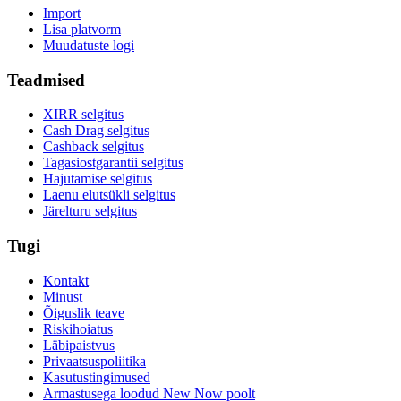
Import
Lisa platvorm
Muudatuste logi
Teadmised
XIRR selgitus
Cash Drag selgitus
Cashback selgitus
Tagasiostgarantii selgitus
Hajutamise selgitus
Laenu elutsükli selgitus
Järelturu selgitus
Tugi
Kontakt
Minust
Õiguslik teave
Riskihoiatus
Läbipaistvus
Privaatsuspoliitika
Kasutustingimused
Armastusega loodud New Now poolt