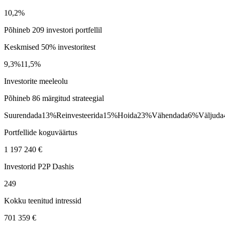
10,2%
Põhineb 209 investori portfellil
Keskmised 50% investoritest
9,3%
11,5%
Investorite meeleolu
Põhineb 86 märgitud strateegial
Suurendada
13%
Reinvesteerida
15%
Hoida
23%
Vähendada
6%
Väljuda
Portfellide koguväärtus
1 197 240 €
Investorid P2P Dashis
249
Kokku teenitud intressid
701 359 €