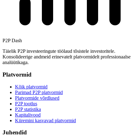
P2P Dash
Täielik P2P investeeringute töölaud tõsistele investoritele.
Konsolideerige andmeid erinevatelt platvormidelt professionaalse
analüütikaga.
Platvormid
Kõik platvormid
Parimad P2P platvormid
Platvormide võrdlused
P2P tootlus
P2P statistika
Kapitalivood
Kiiremini kasvavad platvormid
Juhendid