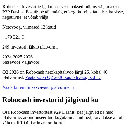
Robocash investorite igakuised sissemaksed miinus väljamaksed
P2P Dashis. Positiivne tähendab, et kogukond paigutab raha sisse,
negatiivne, et võtab välja.
Netovoog, viimased 12 kuud
−170 321 €
249 investorit jälgib platvormi
2024
2025
2026
Sissevool
Väljavool
Q2 2026 on Robocash netokapitalivoo järgi 26. kohal 46
platvormist.
Vaata kõiki Q2 2026 kapitalivoogusid →
Vaata kiiremini kasvavaid platvorme →
Robocash investorid jälgivad ka
Osa Robocash investoritest P2P Dashis, kes jälgivad ka neid
platvorme: anonümiseeritud kogukonna andmed, kuvatakse ainult
vähemalt 10 ühise investori korral.