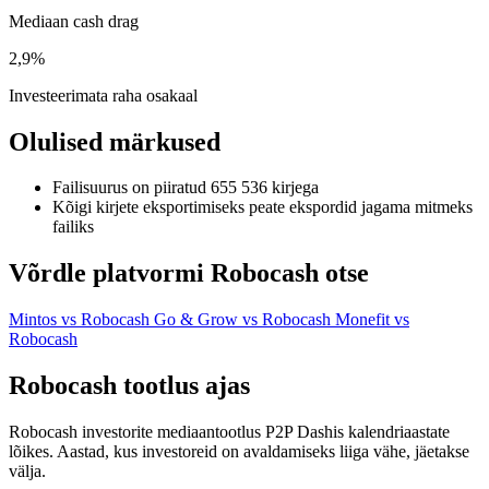
Mediaan cash drag
2,9%
Investeerimata raha osakaal
Olulised märkused
Failisuurus on piiratud 655 536 kirjega
Kõigi kirjete eksportimiseks peate ekspordid jagama mitmeks
failiks
Võrdle platvormi Robocash otse
Mintos vs Robocash
Go & Grow vs Robocash
Monefit vs
Robocash
Robocash tootlus ajas
Robocash investorite mediaantootlus P2P Dashis kalendriaastate
lõikes. Aastad, kus investoreid on avaldamiseks liiga vähe, jäetakse
välja.