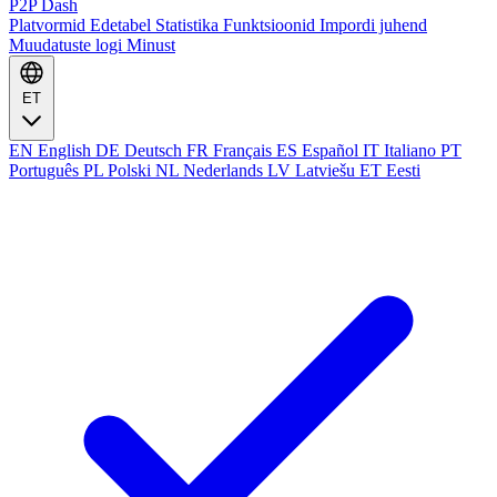
P2P Dash
Platvormid
Edetabel
Statistika
Funktsioonid
Impordi juhend
Muudatuste logi
Minust
ET
EN
English
DE
Deutsch
FR
Français
ES
Español
IT
Italiano
PT
Português
PL
Polski
NL
Nederlands
LV
Latviešu
ET
Eesti