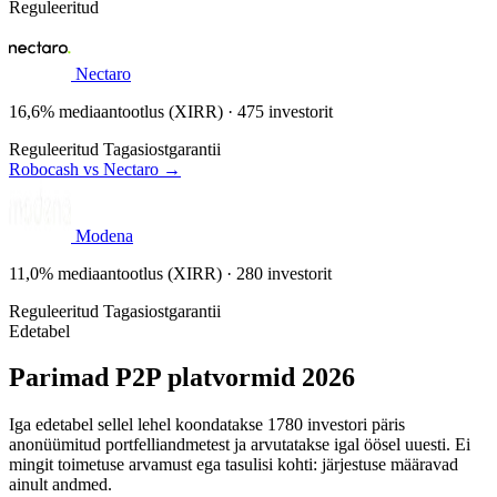
Reguleeritud
Nectaro
16,6% mediaantootlus (XIRR) · 475 investorit
Reguleeritud
Tagasiostgarantii
Robocash vs Nectaro →
Modena
11,0% mediaantootlus (XIRR) · 280 investorit
Reguleeritud
Tagasiostgarantii
Edetabel
Parimad P2P platvormid 2026
Iga edetabel sellel lehel koondatakse 1780 investori päris
anonüümitud portfelliandmetest ja arvutatakse igal öösel uuesti. Ei
mingit toimetuse arvamust ega tasulisi kohti: järjestuse määravad
ainult andmed.