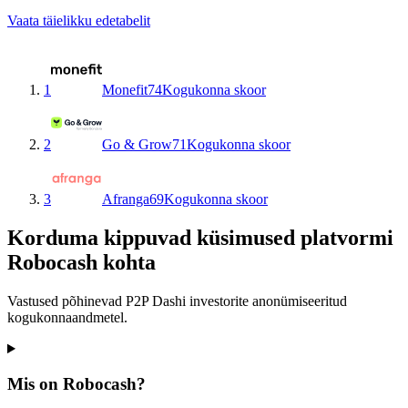
Vaata täielikku edetabelit
1
Monefit
74
Kogukonna skoor
2
Go & Grow
71
Kogukonna skoor
3
Afranga
69
Kogukonna skoor
Korduma kippuvad küsimused platvormi
Robocash kohta
Vastused põhinevad P2P Dashi investorite anonümiseeritud
kogukonnaandmetel.
Mis on Robocash?