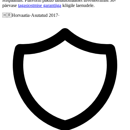
Hispaanias. Platvorm pakub täisautomaatset investeerimist 30-
päevase
tagasiostmise garantiiga
kõigile laenudele.
🇭🇷
Horvaatia
·
Asutatud 2017
·