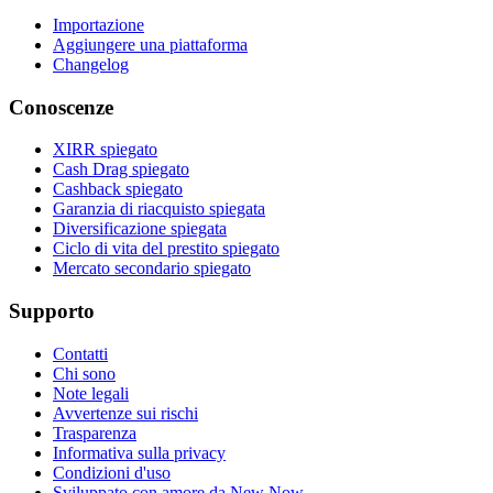
Importazione
Aggiungere una piattaforma
Changelog
Conoscenze
XIRR spiegato
Cash Drag spiegato
Cashback spiegato
Garanzia di riacquisto spiegata
Diversificazione spiegata
Ciclo di vita del prestito spiegato
Mercato secondario spiegato
Supporto
Contatti
Chi sono
Note legali
Avvertenze sui rischi
Trasparenza
Informativa sulla privacy
Condizioni d'uso
Sviluppato con amore da New Now