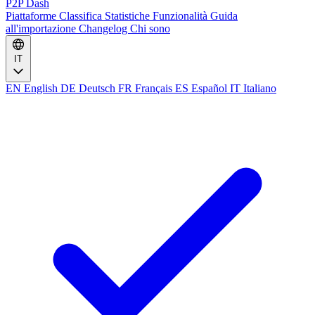
P2P Dash
Piattaforme
Classifica
Statistiche
Funzionalità
Guida
all'importazione
Changelog
Chi sono
IT
EN
English
DE
Deutsch
FR
Français
ES
Español
IT
Italiano