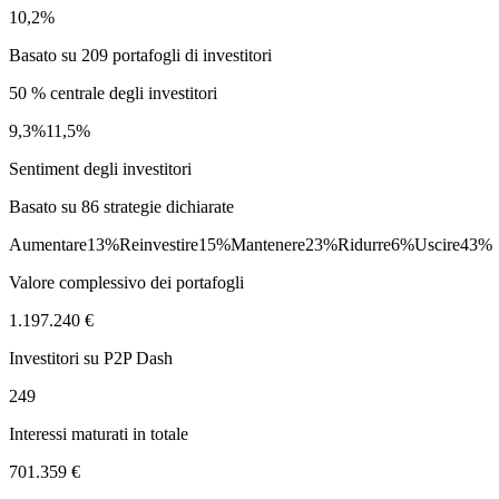
10,2%
Basato su 209 portafogli di investitori
50 % centrale degli investitori
9,3%
11,5%
Sentiment degli investitori
Basato su 86 strategie dichiarate
Aumentare
13%
Reinvestire
15%
Mantenere
23%
Ridurre
6%
Uscire
43%
Valore complessivo dei portafogli
1.197.240 €
Investitori su P2P Dash
249
Interessi maturati in totale
701.359 €