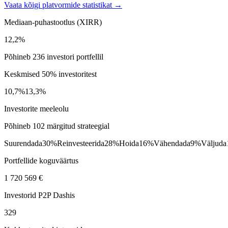
Vaata kõigi platvormide statistikat →
Mediaan-puhastootlus (XIRR)
12,2%
Põhineb 236 investori portfellil
Keskmised 50% investoritest
10,7%
13,3%
Investorite meeleolu
Põhineb 102 märgitud strateegial
Suurendada
30%
Reinvesteerida
28%
Hoida
16%
Vähendada
9%
Väljuda
Portfellide koguväärtus
1 720 569 €
Investorid P2P Dashis
329