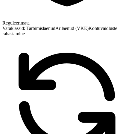
Reguleerimata
Varaklassid:
Tarbimislaenud
Ärilaenud (VKE)
Kohtuvaidluste
rahastamine