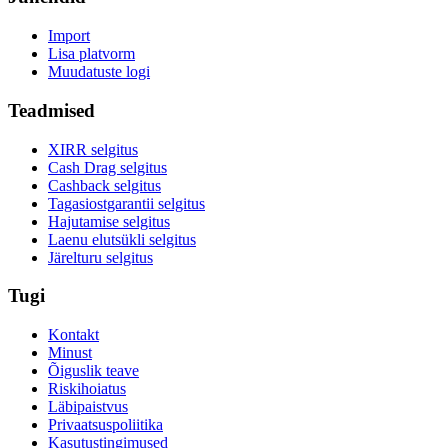
Import
Lisa platvorm
Muudatuste logi
Teadmised
XIRR selgitus
Cash Drag selgitus
Cashback selgitus
Tagasiostgarantii selgitus
Hajutamise selgitus
Laenu elutsükli selgitus
Järelturu selgitus
Tugi
Kontakt
Minust
Õiguslik teave
Riskihoiatus
Läbipaistvus
Privaatsuspoliitika
Kasutustingimused