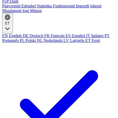
P2P Dash
Platvormid
Edetabel
Statistika
Funktsioonid
Impordi juhend
Muudatuste logi
Minust
ET
EN
English
DE
Deutsch
FR
Français
ES
Español
IT
Italiano
PT
Português
PL
Polski
NL
Nederlands
LV
Latviešu
ET
Eesti