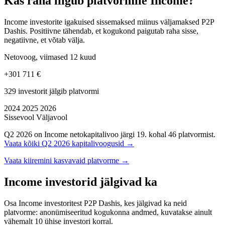
Kas raha liigub platvormile Income?
Income investorite igakuised sissemaksed miinus väljamaksed P2P
Dashis. Positiivne tähendab, et kogukond paigutab raha sisse,
negatiivne, et võtab välja.
Netovoog, viimased 12 kuud
+301 711 €
329 investorit jälgib platvormi
2024
2025
2026
Sissevool
Väljavool
Q2 2026 on Income netokapitalivoo järgi 19. kohal 46 platvormist.
Vaata kõiki Q2 2026 kapitalivoogusid →
Vaata kiiremini kasvavaid platvorme →
Income investorid jälgivad ka
Osa Income investoritest P2P Dashis, kes jälgivad ka neid
platvorme: anonümiseeritud kogukonna andmed, kuvatakse ainult
vähemalt 10 ühise investori korral.