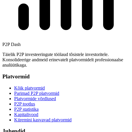
P2P Dash
Täielik P2P investeeringute töölaud tõsistele investoritele.
Konsolideerige andmeid erinevatelt platvormidelt professionaalse
analüütikaga.
Platvormid
Kõik platvormid
Parimad P2P platvormid
Platvormide võrdlused
P2P tootlus
P2P statistika
Kapitalivood
Kiiremini kasvavad platvormid
Juhendid