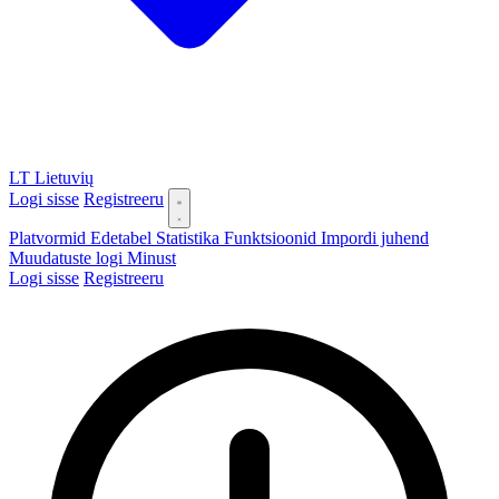
LT
Lietuvių
Logi sisse
Registreeru
Platvormid
Edetabel
Statistika
Funktsioonid
Impordi juhend
Muudatuste logi
Minust
Logi sisse
Registreeru