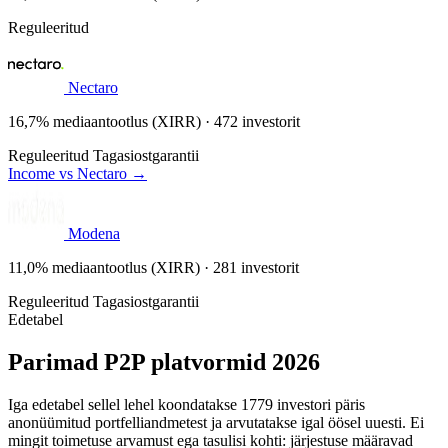
Reguleeritud
Nectaro
16,7% mediaantootlus (XIRR) · 472 investorit
Reguleeritud
Tagasiostgarantii
Income vs Nectaro →
Modena
11,0% mediaantootlus (XIRR) · 281 investorit
Reguleeritud
Tagasiostgarantii
Edetabel
Parimad P2P platvormid 2026
Iga edetabel sellel lehel koondatakse 1779 investori päris
anonüümitud portfelliandmetest ja arvutatakse igal öösel uuesti. Ei
mingit toimetuse arvamust ega tasulisi kohti: järjestuse määravad