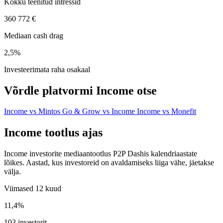
Kokku teenitud intressid
360 772 €
Mediaan cash drag
2,5%
Investeerimata raha osakaal
Võrdle platvormi Income otse
Income vs Mintos
Go & Grow vs Income
Income vs Monefit
Income tootlus ajas
Income investorite mediaantootlus P2P Dashis kalendriaastate
lõikes. Aastad, kus investoreid on avaldamiseks liiga vähe, jäetakse
välja.
Viimased 12 kuud
11,4%
103 investorit