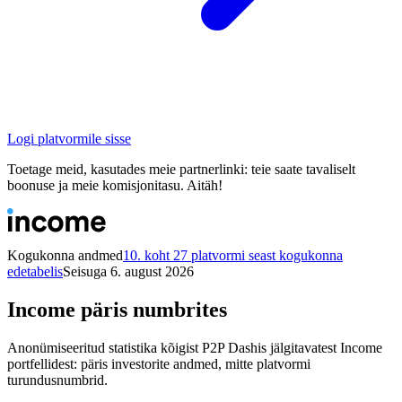
Logi platvormile sisse
Toetage meid, kasutades meie partnerlinki: teie saate tavaliselt
boonuse ja meie komisjonitasu. Aitäh!
Kogukonna andmed
10. koht 27 platvormi seast kogukonna
edetabelis
Seisuga 6. august 2026
Income päris numbrites
Anonümiseeritud statistika kõigist P2P Dashis jälgitavatest Income
portfellidest: päris investorite andmed, mitte platvormi
turundusnumbrid.