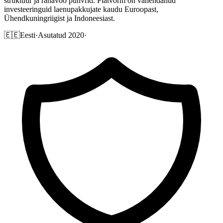
struktuur ja rahavoo puhvrid. Platvorm on vahendanud
investeeringuid laenupakkujate kaudu Euroopast,
Ühendkuningriigist ja Indoneesiast.
🇪🇪
Eesti
·
Asutatud 2020
·