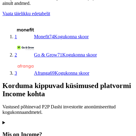
ainult andmed.
Vaata täielikku edetabelit
1
Monefit
74
Kogukonna skoor
2
Go & Grow
71
Kogukonna skoor
3
Afranga
69
Kogukonna skoor
Korduma kippuvad küsimused platvormi
Income kohta
Vastused põhinevad P2P Dashi investorite anonümiseeritud
kogukonnaandmetel.
Mis on Income?