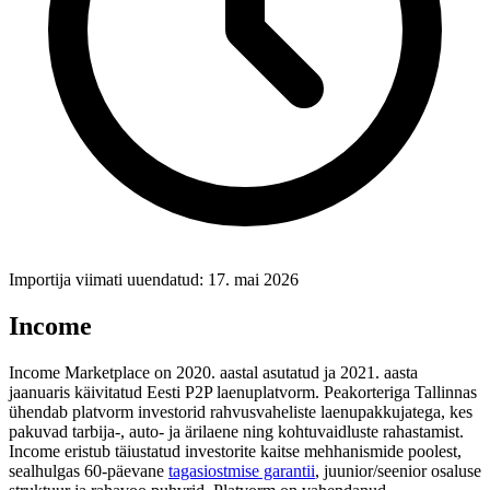
Importija viimati uuendatud: 17. mai 2026
Income
Income Marketplace on 2020. aastal asutatud ja 2021. aasta
jaanuaris käivitatud Eesti P2P laenuplatvorm. Peakorteriga Tallinnas
ühendab platvorm investorid rahvusvaheliste laenupakkujatega, kes
pakuvad tarbija-, auto- ja ärilaene ning kohtuvaidluste rahastamist.
Income eristub täiustatud investorite kaitse mehhanismide poolest,
sealhulgas 60-päevane
tagasiostmise garantii
, juunior/seenior osaluse