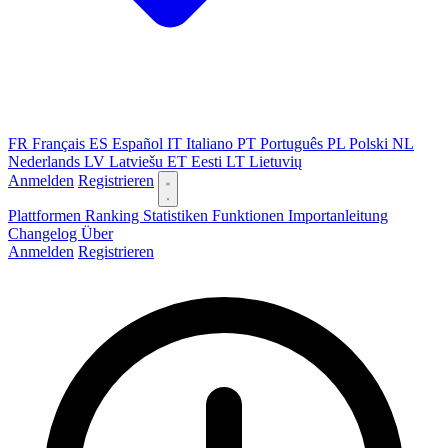
FR
Français
ES
Español
IT
Italiano
PT
Português
PL
Polski
NL
Nederlands
LV
Latviešu
ET
Eesti
LT
Lietuvių
Anmelden
Registrieren
Plattformen
Ranking
Statistiken
Funktionen
Importanleitung
Changelog
Über
Anmelden
Registrieren