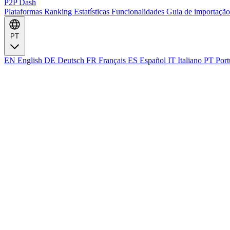
P2P Dash
Plataformas
Ranking
Estatísticas
Funcionalidades
Guia de importaçã
PT
EN
English
DE
Deutsch
FR
Français
ES
Español
IT
Italiano
PT
Port