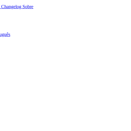
o
Changelog
Sobre
uguês