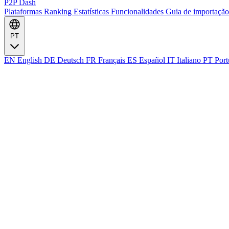
P2P Dash
Plataformas
Ranking
Estatísticas
Funcionalidades
Guia de importaçã
PT
EN
English
DE
Deutsch
FR
Français
ES
Español
IT
Italiano
PT
Port