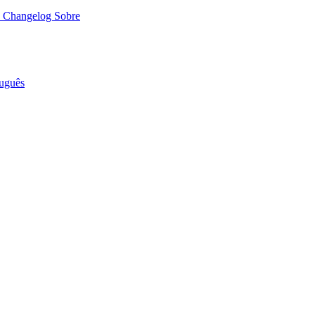
o
Changelog
Sobre
uguês