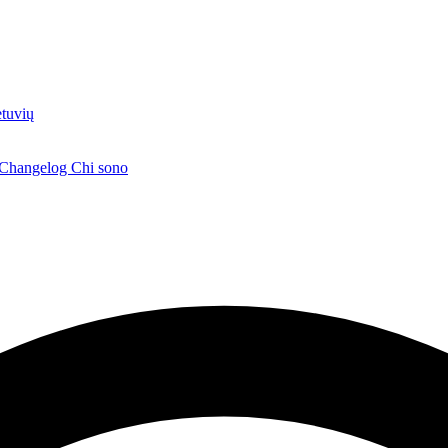
etuvių
Changelog
Chi sono