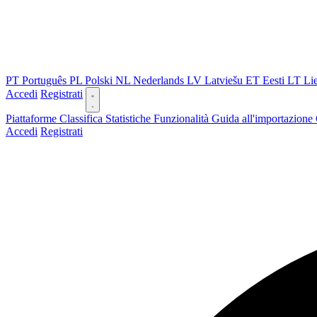
PT
Português
PL
Polski
NL
Nederlands
LV
Latviešu
ET
Eesti
LT
Li
Accedi
Registrati
Piattaforme
Classifica
Statistiche
Funzionalità
Guida all'importazione
Accedi
Registrati