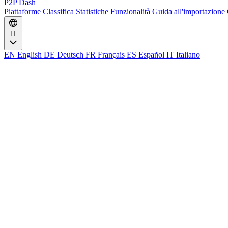
P2P Dash
Piattaforme
Classifica
Statistiche
Funzionalità
Guida all'importazione
IT
EN
English
DE
Deutsch
FR
Français
ES
Español
IT
Italiano