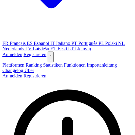
FR
Français
ES
Español
IT
Italiano
PT
Português
PL
Polski
NL
Nederlands
LV
Latviešu
ET
Eesti
LT
Lietuvių
Anmelden
Registrieren
Plattformen
Ranking
Statistiken
Funktionen
Importanleitung
Changelog
Über
Anmelden
Registrieren