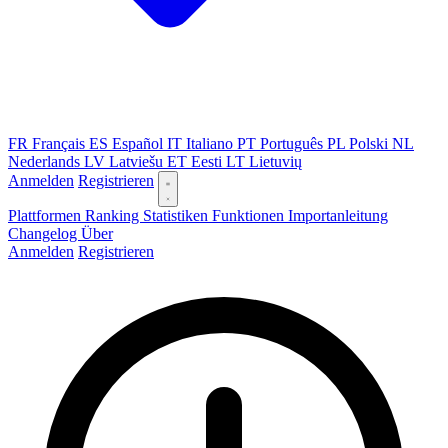
FR
Français
ES
Español
IT
Italiano
PT
Português
PL
Polski
NL
Nederlands
LV
Latviešu
ET
Eesti
LT
Lietuvių
Anmelden
Registrieren
Plattformen
Ranking
Statistiken
Funktionen
Importanleitung
Changelog
Über
Anmelden
Registrieren