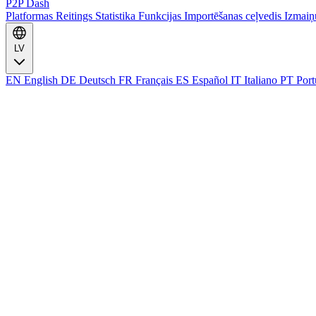
P2P Dash
Platformas
Reitings
Statistika
Funkcijas
Importēšanas ceļvedis
Izmaiņ
LV
EN
English
DE
Deutsch
FR
Français
ES
Español
IT
Italiano
PT
Port