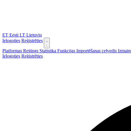
ET
Eesti
LT
Lietuvių
Ielogoties
Reģistrēties
Platformas
Reitings
Statistika
Funkcijas
Importēšanas ceļvedis
Izmaiņ
Ielogoties
Reģistrēties