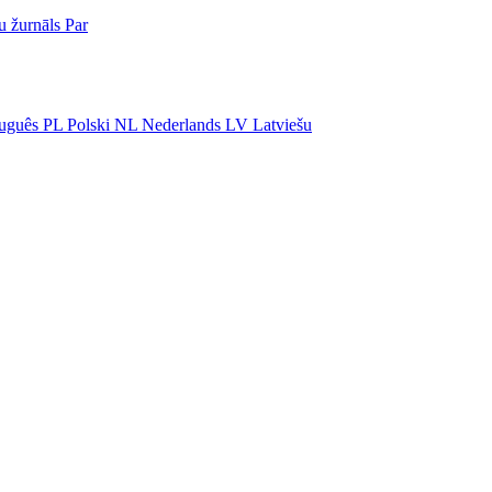
u žurnāls
Par
uguês
PL
Polski
NL
Nederlands
LV
Latviešu