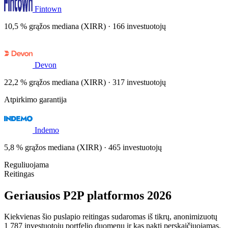
Fintown
10,5 % grąžos mediana (XIRR) · 166 investuotojų
Devon
22,2 % grąžos mediana (XIRR) · 317 investuotojų
Atpirkimo garantija
Indemo
5,8 % grąžos mediana (XIRR) · 465 investuotojų
Reguliuojama
Reitingas
Geriausios P2P platformos 2026
Kiekvienas šio puslapio reitingas sudaromas iš tikrų, anonimizuotų
1 787 investuotojų portfelio duomenų ir kas naktį perskaičiuojamas.