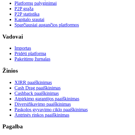
Platformų palyginimai
P2P grąža
P2P statistika
Kapitalo srautai
Sparčiausiai augančios platformos
Vadovai
Importas
Pridėti platformą
Pakeitimų žurnalas
Žinios
XIRR paaiškinimas
Cash Drag paaiškinimas
Cashback paaiškinimas
Atpirkimo garantijos paaiškinimas
Diversifikavimo paaiškinimas
Paskolos gyvavimo ciklo paaiškinimas
Antrinės rinkos paaiškinimas
Pagalba