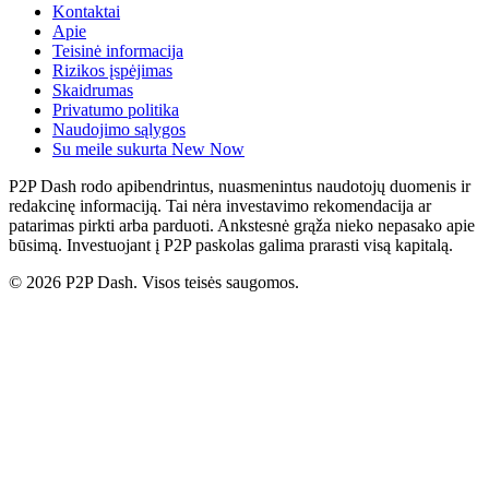
Kontaktai
Apie
Teisinė informacija
Rizikos įspėjimas
Skaidrumas
Privatumo politika
Naudojimo sąlygos
Su meile sukurta New Now
P2P Dash rodo apibendrintus, nuasmenintus naudotojų duomenis ir
redakcinę informaciją. Tai nėra investavimo rekomendacija ar
patarimas pirkti arba parduoti. Ankstesnė grąža nieko nepasako apie
būsimą. Investuojant į P2P paskolas galima prarasti visą kapitalą.
© 2026 P2P Dash. Visos teisės saugomos.