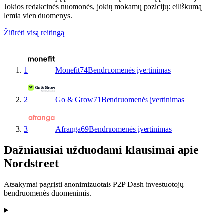
Jokios redakcinės nuomonės, jokių mokamų pozicijų: eiliškumą
lemia vien duomenys.
Žiūrėti visą reitingą
1
Monefit
74
Bendruomenės įvertinimas
2
Go & Grow
71
Bendruomenės įvertinimas
3
Afranga
69
Bendruomenės įvertinimas
Dažniausiai užduodami klausimai apie
Nordstreet
Atsakymai pagrįsti anonimizuotais P2P Dash investuotojų
bendruomenės duomenimis.