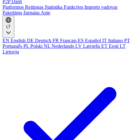
P2P Dash
Platformos
Reitingas
Statistika
Funkcijos
Importo vadovas
Pakeitimų žurnalas
Apie
LT
EN
English
DE
Deutsch
FR
Français
ES
Español
IT
Italiano
PT
Português
PL
Polski
NL
Nederlands
LV
Latviešu
ET
Eesti
LT
Lietuvių