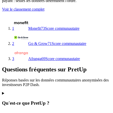
payant : seules les données déterminent l'ordre.
Voir le classement complet
1
Monefit
73
Score communautaire
2
Go & Grow
71
Score communautaire
3
Afranga
69
Score communautaire
Questions fréquentes sur PretUp
Réponses basées sur les données communautaires anonymisées des
investisseurs P2P Dash.
Qu'est-ce que PretUp ?