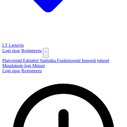
LT
Lietuvių
Logi sisse
Registreeru
Platvormid
Edetabel
Statistika
Funktsioonid
Impordi juhend
Muudatuste logi
Minust
Logi sisse
Registreeru