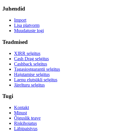
Juhendid
Import
Lisa platvorm
Muudatuste logi
Teadmised
XIRR selgitus
Cash Drag selgitus
Cashback selgitus
Tagasiostgarantii selgitus
Hajutamise selgitus
Laenu elutsükli selgitus
Järelturu selgitus
Tugi
Kontakt
Minust
Õiguslik teave
Riskihoiatus
Läbipaistvus