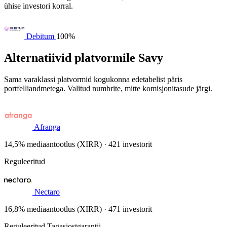
ühise investori korral.
Debitum
100%
Alternatiivid platvormile Savy
Sama varaklassi platvormid kogukonna edetabelist päris
portfelliandmetega. Valitud numbrite, mitte komisjonitasude järgi.
Afranga
14,5% mediaantootlus (XIRR) · 421 investorit
Reguleeritud
Nectaro
16,8% mediaantootlus (XIRR) · 471 investorit
Reguleeritud
Tagasiostgarantii