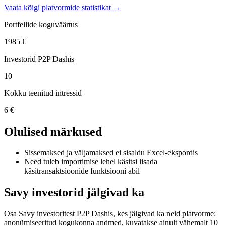
Vaata kõigi platvormide statistikat →
Portfellide koguväärtus
1985 €
Investorid P2P Dashis
10
Kokku teenitud intressid
6 €
Olulised märkused
Sissemaksed ja väljamaksed ei sisaldu Excel-ekspordis
Need tuleb importimise lehel käsitsi lisada
käsitransaktsioonide funktsiooni abil
Savy investorid jälgivad ka
Osa Savy investoritest P2P Dashis, kes jälgivad ka neid platvorme:
anonümiseeritud kogukonna andmed, kuvatakse ainult vähemalt 10