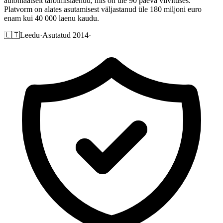
automaatselt tarbimislaenud, mis on üle 90 päeva viivituses.
Platvorm on alates asutamisest väljastanud üle 180 miljoni euro
enam kui 40 000 laenu kaudu.
🇱🇹
Leedu
·
Asutatud 2014
·