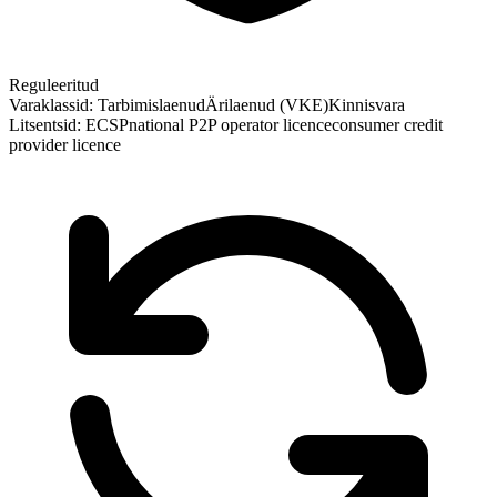
Reguleeritud
Varaklassid:
Tarbimislaenud
Ärilaenud (VKE)
Kinnisvara
Litsentsid:
ECSP
national P2P operator licence
consumer credit
provider licence