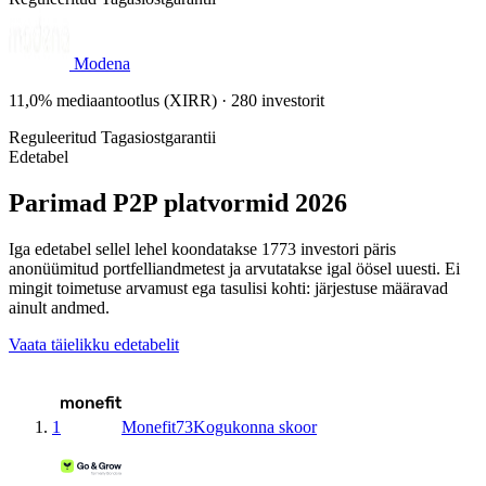
Modena
11,0% mediaantootlus (XIRR) · 280 investorit
Reguleeritud
Tagasiostgarantii
Edetabel
Parimad P2P platvormid 2026
Iga edetabel sellel lehel koondatakse 1773 investori päris
anonüümitud portfelliandmetest ja arvutatakse igal öösel uuesti. Ei
mingit toimetuse arvamust ega tasulisi kohti: järjestuse määravad
ainult andmed.
Vaata täielikku edetabelit
1
Monefit
73
Kogukonna skoor