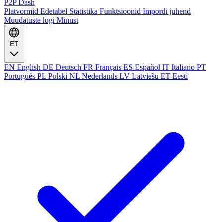
P2P Dash
Platvormid
Edetabel
Statistika
Funktsioonid
Impordi juhend
Muudatuste logi
Minust
ET
EN
English
DE
Deutsch
FR
Français
ES
Español
IT
Italiano
PT
Português
PL
Polski
NL
Nederlands
LV
Latviešu
ET
Eesti