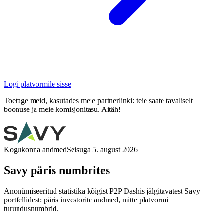
Logi platvormile sisse
Toetage meid, kasutades meie partnerlinki: teie saate tavaliselt
boonuse ja meie komisjonitasu. Aitäh!
Kogukonna andmed
Seisuga 5. august 2026
Savy päris numbrites
Anonümiseeritud statistika kõigist P2P Dashis jälgitavatest Savy
portfellidest: päris investorite andmed, mitte platvormi
turundusnumbrid.