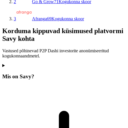
2
Go & Grow
71
Kogukonna skoor
3
Afranga
69
Kogukonna skoor
Korduma kippuvad küsimused platvormi
Savy kohta
Vastused põhinevad P2P Dashi investorite anonümiseeritud
kogukonnaandmetel.
Mis on Savy?