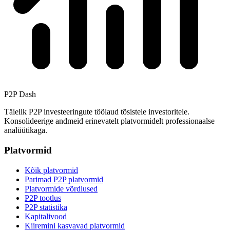
P2P Dash
Täielik P2P investeeringute töölaud tõsistele investoritele.
Konsolideerige andmeid erinevatelt platvormidelt professionaalse
analüütikaga.
Platvormid
Kõik platvormid
Parimad P2P platvormid
Platvormide võrdlused
P2P tootlus
P2P statistika
Kapitalivood
Kiiremini kasvavad platvormid