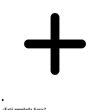
¿Está regulada Savy?