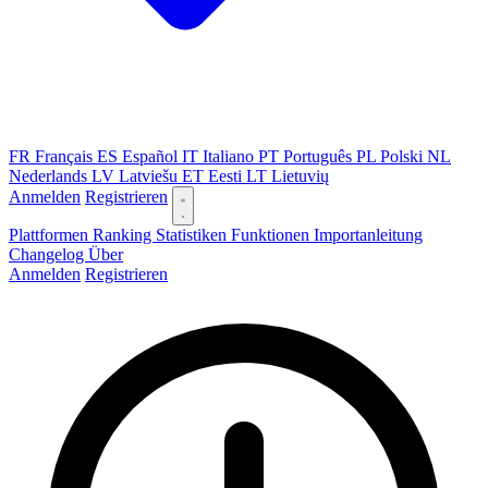
FR
Français
ES
Español
IT
Italiano
PT
Português
PL
Polski
NL
Nederlands
LV
Latviešu
ET
Eesti
LT
Lietuvių
Anmelden
Registrieren
Plattformen
Ranking
Statistiken
Funktionen
Importanleitung
Changelog
Über
Anmelden
Registrieren