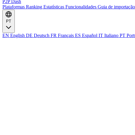
P2P Dash
Plataformas
Ranking
Estatísticas
Funcionalidades
Guia de importaçã
PT
EN
English
DE
Deutsch
FR
Français
ES
Español
IT
Italiano
PT
Port