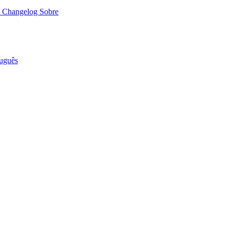
o
Changelog
Sobre
uguês