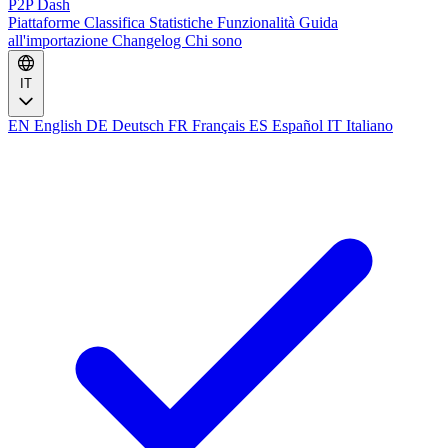
P2P Dash
Piattaforme
Classifica
Statistiche
Funzionalità
Guida
all'importazione
Changelog
Chi sono
IT
EN
English
DE
Deutsch
FR
Français
ES
Español
IT
Italiano