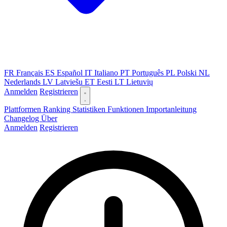
FR
Français
ES
Español
IT
Italiano
PT
Português
PL
Polski
NL
Nederlands
LV
Latviešu
ET
Eesti
LT
Lietuvių
Anmelden
Registrieren
Plattformen
Ranking
Statistiken
Funktionen
Importanleitung
Changelog
Über
Anmelden
Registrieren