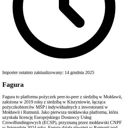
Importer ostatnio zaktualizowany: 14 grudnia 2025
Fagura
Fagura to platforma pożyczek peer-to-peer z siedzibą w Mołdawii,
założona w 2019 roku z siedzibą w Kiszyniowie, łącząca
pożyczkobiorców MŚP i indywidualnych z inwestorami w
Mołdawii i Rumunii. Jako pierwsza mołdawska platforma, która
uzyskała licencję Europejskiego Dostawcy Usług
Crowdfundingowych (ECSP), przyznaną przez mołdawski CNPF
w listopadzie 2024 roku, Fagura działa również w Rumunii pod