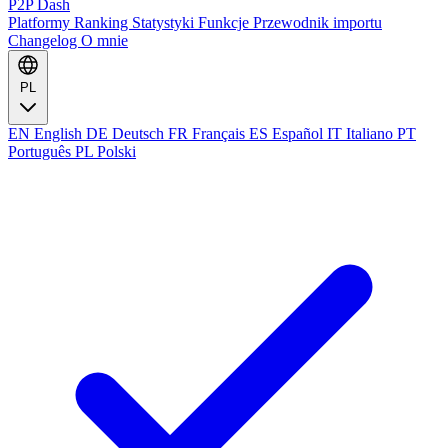
P2P Dash
Platformy
Ranking
Statystyki
Funkcje
Przewodnik importu
Changelog
O mnie
PL
EN
English
DE
Deutsch
FR
Français
ES
Español
IT
Italiano
PT
Português
PL
Polski