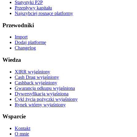
Statystyki P2P
Przepływy kapitału
Najszybciej rosnące platformy
Przewodniki
Import
Dodaj platformę
Changelog
Wiedza
XIRR wyjaśniony
Cash Drag wyjaśniony
Cashback wyjaśniony
Gwarancja odkupu wyjaśniona
Dywersyfikacja wyjaśniona
Cykl życia pożyczki wyjaśniony
Rynek wtórny wyjaśniony
Wsparcie
Kontakt
O mnie