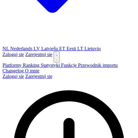
NL
Nederlands
LV
Latviešu
ET
Eesti
LT
Lietuvių
Zaloguj się
Zarejestruj się
Platformy
Ranking
Statystyki
Funkcje
Przewodnik importu
Changelog
O mnie
Zaloguj się
Zarejestruj się