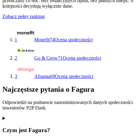
przeliczany co noc. Bez redakcyjnych opinii, bez płatnych miejsc: o
kolejności decydują wyłącznie dane.
Zobacz pełny ranking
1
Monefit
74
Ocena społeczności
2
Go & Grow
71
Ocena społeczności
3
Afranga
69
Ocena społeczności
Najczęstsze pytania o Fagura
Odpowiedzi na podstawie zanonimizowanych danych społeczności
inwestorów P2P Dash.
Czym jest Fagura?