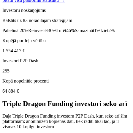
Skatīt visu platformu statistiku →
Investoru noskaņojums
Balstīts uz 83 norādītajām stratēģijām
Palielināt
20%
Reinvestēt
30%
Turēt
46%
Samazināt
1%
Iziet
2%
Kopējā portfeļu vērtība
1 554 417 €
Investori P2P Dash
255
Kopā nopelnītie procenti
64 884 €
Triple Dragon Funding investori seko arī
Daļa Triple Dragon Funding investoru P2P Dash, kuri seko arī šīm
platformām: anonimizēti kopienas dati, tiek rādīti tikai tad, ja ir
vismaz 10 kopīgu investoru.