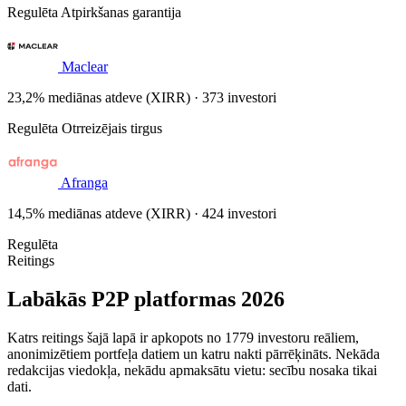
Regulēta
Atpirkšanas garantija
Maclear
23,2% mediānas atdeve (XIRR) · 373 investori
Regulēta
Otrreizējais tirgus
Afranga
14,5% mediānas atdeve (XIRR) · 424 investori
Regulēta
Reitings
Labākās P2P platformas 2026
Katrs reitings šajā lapā ir apkopots no 1779 investoru reāliem,
anonimizētiem portfeļa datiem un katru nakti pārrēķināts. Nekāda
redakcijas viedokļa, nekādu apmaksātu vietu: secību nosaka tikai
dati.