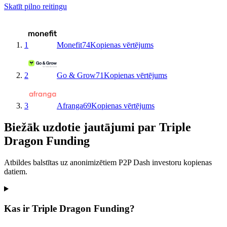
Skatīt pilno reitingu
1
Monefit
74
Kopienas vērtējums
2
Go & Grow
71
Kopienas vērtējums
3
Afranga
69
Kopienas vērtējums
Biežāk uzdotie jautājumi par Triple
Dragon Funding
Atbildes balstītas uz anonimizētiem P2P Dash investoru kopienas
datiem.
Kas ir Triple Dragon Funding?