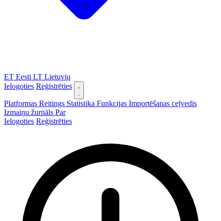
ET
Eesti
LT
Lietuvių
Ielogoties
Reģistrēties
Platformas
Reitings
Statistika
Funkcijas
Importēšanas ceļvedis
Izmaiņu žurnāls
Par
Ielogoties
Reģistrēties