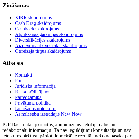
Zināšanas
XIRR skaidrojums
Cash Drag skaidrojums
Cashback skaidrojums
Atpirkšanas garantijas skaidrojums
Diversifikācijas skaidrojums
Aizdevuma dzīves cikla skaidrojums
Otrreizējā tirgus skaidrojums
Atbalsts
Kontakti
Par
Juridiskā informācija
Riska brīdinājums
Pārredzamība
Privātuma politika
Lietošanas noteikumi
Ar mīlestību izstrādājis New Now
P2P Dash rāda apkopotus, anonimizētus lietotāju datus un
redakcionālu informāciju. Tā nav ieguldījumu konsultācija un nav
ieteikums pirkt vai pārdot. Iepriekšējie rezultāti neko nepasaka par