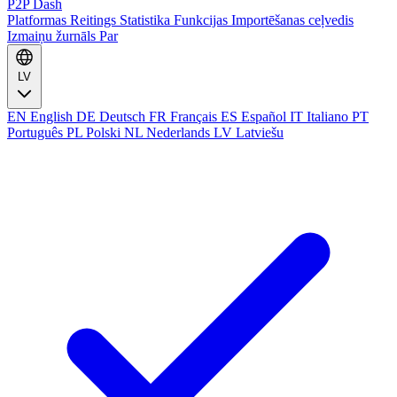
P2P Dash
Platformas
Reitings
Statistika
Funkcijas
Importēšanas ceļvedis
Izmaiņu žurnāls
Par
LV
EN
English
DE
Deutsch
FR
Français
ES
Español
IT
Italiano
PT
Português
PL
Polski
NL
Nederlands
LV
Latviešu