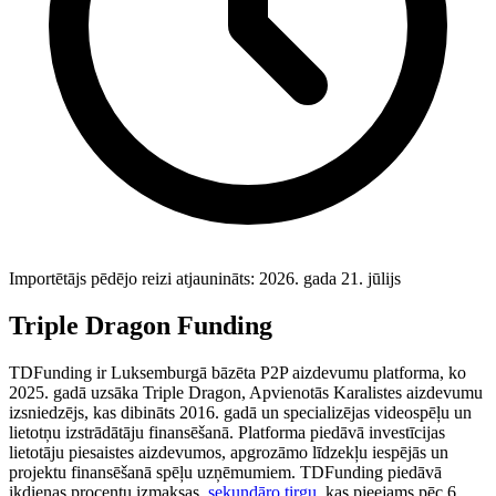
Importētājs pēdējo reizi atjaunināts: 2026. gada 21. jūlijs
Triple Dragon Funding
TDFunding ir Luksemburgā bāzēta P2P aizdevumu platforma, ko
2025. gadā uzsāka Triple Dragon, Apvienotās Karalistes aizdevumu
izsniedzējs, kas dibināts 2016. gadā un specializējas videospēļu un
lietotņu izstrādātāju finansēšanā. Platforma piedāvā investīcijas
lietotāju piesaistes aizdevumos, apgrozāmo līdzekļu iespējās un
projektu finansēšanā spēļu uzņēmumiem. TDFunding piedāvā
ikdienas procentu izmaksas,
sekundāro tirgu
, kas pieejams pēc 6