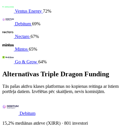
Ventus Energy
72%
Debitum
69%
Nectaro
67%
Mintos
65%
Go & Grow
64%
Alternatīvas Triple Dragon Funding
Tās pašas aktīvu klases platformas no kopienas reitinga ar īstiem
portfeļa datiem. Izvēlētas pēc skaitļiem, nevis komisijām.
Debitum
15,2% mediānas atdeve (XIRR) · 801 investori