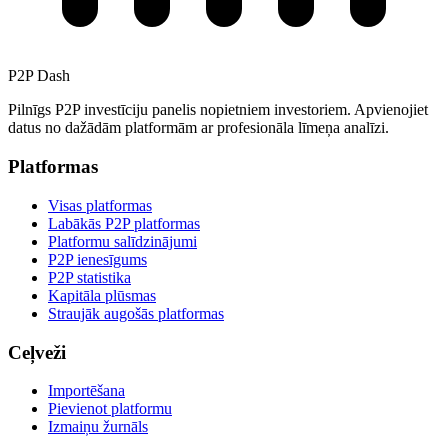
P2P Dash
Pilnīgs P2P investīciju panelis nopietniem investoriem. Apvienojiet
datus no dažādām platformām ar profesionāla līmeņa analīzi.
Platformas
Visas platformas
Labākās P2P platformas
Platformu salīdzinājumi
P2P ienesīgums
P2P statistika
Kapitāla plūsmas
Straujāk augošās platformas
Ceļveži
Importēšana
Pievienot platformu
Izmaiņu žurnāls