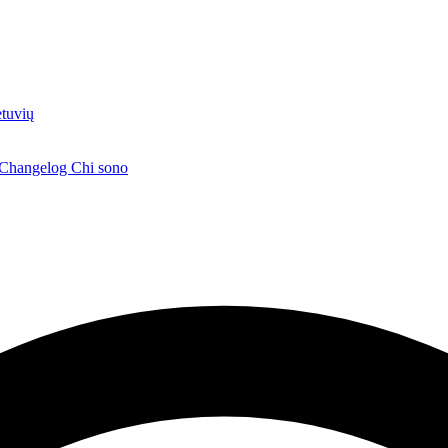
etuvių
Changelog
Chi sono