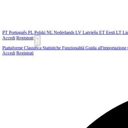
PT
Português
PL
Polski
NL
Nederlands
LV
Latviešu
ET
Eesti
LT
Li
Accedi
Registrati
Piattaforme
Classifica
Statistiche
Funzionalità
Guida all'importazione
Accedi
Registrati