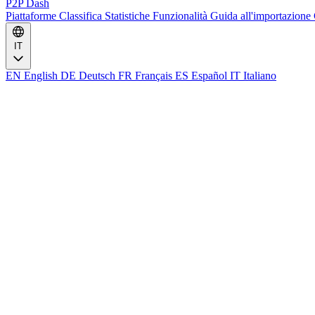
P2P Dash
Piattaforme
Classifica
Statistiche
Funzionalità
Guida all'importazione
IT
EN
English
DE
Deutsch
FR
Français
ES
Español
IT
Italiano