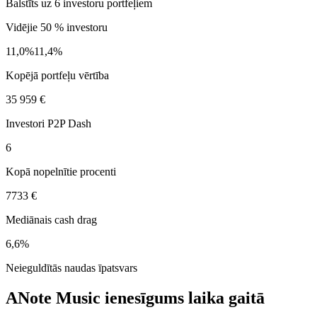
Balstīts uz 6 investoru portfeļiem
Vidējie 50 % investoru
11,0%
11,4%
Kopējā portfeļu vērtība
35 959 €
Investori P2P Dash
6
Kopā nopelnītie procenti
7733 €
Mediānais cash drag
6,6%
Neieguldītās naudas īpatsvars
ANote Music ienesīgums laika gaitā