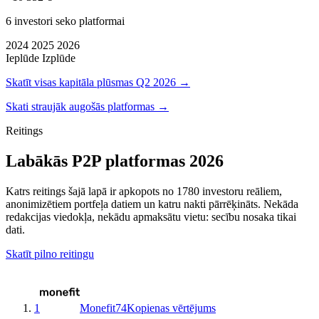
6 investori seko platformai
2024
2025
2026
Ieplūde
Izplūde
Skatīt visas kapitāla plūsmas Q2 2026 →
Skati straujāk augošās platformas →
Reitings
Labākās P2P platformas 2026
Katrs reitings šajā lapā ir apkopots no 1780 investoru reāliem,
anonimizētiem portfeļa datiem un katru nakti pārrēķināts. Nekāda
redakcijas viedokļa, nekādu apmaksātu vietu: secību nosaka tikai
dati.
Skatīt pilno reitingu
1
Monefit
74
Kopienas vērtējums