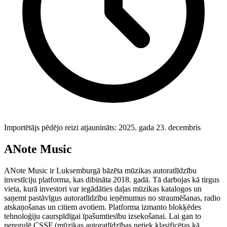
Importētājs pēdējo reizi atjaunināts: 2025. gada 23. decembris
ANote Music
ANote Music ir Luksemburgā bāzēta mūzikas autoratlīdzību
investīciju platforma, kas dibināta 2018. gadā. Tā darbojas kā tirgus
vieta, kurā investori var iegādāties daļas mūzikas katalogos un
saņemt pastāvīgus autoratlīdzību ieņēmumus no straumēšanas, radio
atskaņošanas un citiem avotiem. Platforma izmanto blokķēdes
tehnoloģiju caurspīdīgai īpašumtiesību izsekošanai. Lai gan to
neregulē CSSF (mūzikas autoratlīdzības netiek klasificētas kā