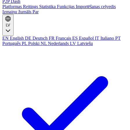
P2P Dash
Platformas
Reitings
Statistika
Funkcijas
Importēšanas ceļvedis
Izmaiņu žurnāls
Par
LV
EN
English
DE
Deutsch
FR
Français
ES
Español
IT
Italiano
PT
Português
PL
Polski
NL
Nederlands
LV
Latviešu