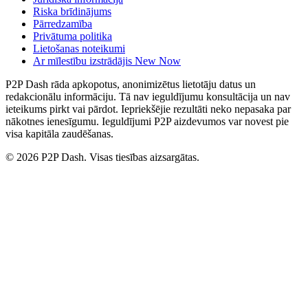
Riska brīdinājums
Pārredzamība
Privātuma politika
Lietošanas noteikumi
Ar mīlestību izstrādājis New Now
P2P Dash rāda apkopotus, anonimizētus lietotāju datus un
redakcionālu informāciju. Tā nav ieguldījumu konsultācija un nav
ieteikums pirkt vai pārdot. Iepriekšējie rezultāti neko nepasaka par
nākotnes ienesīgumu. Ieguldījumi P2P aizdevumos var novest pie
visa kapitāla zaudēšanas.
© 2026 P2P Dash. Visas tiesības aizsargātas.