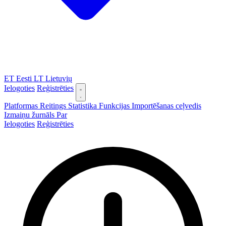
ET
Eesti
LT
Lietuvių
Ielogoties
Reģistrēties
Platformas
Reitings
Statistika
Funkcijas
Importēšanas ceļvedis
Izmaiņu žurnāls
Par
Ielogoties
Reģistrēties