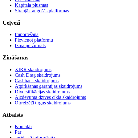
Kapitāla plūsmas
Straujāk augošās platformas
Ceļveži
Importēšana
Pievienot platformu
Izmaiņu žurnāls
Zināšanas
XIRR skaidrojums
Cash Drag skaidrojums
Cashback skaidrojums
Atpirkšanas garantijas skaidrojums
Diversifikācijas skaidrojums
Aizdevuma dzīves cikla skaidrojums
Otrreizējā tirgus skaidrojums
Atbalsts
Kontakti
Par
Juridiskā informācija