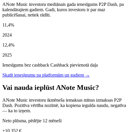
ANote Music investoru mediānais gada ienesīgums P2P Dash, pa
kalendārajiem gadiem. Gadi, kuros investoru ir par maz
publicēšanai, netiek rādīti.
11,4%
2024
12,4%
2025
Ienesīgums bez cashback
Cashback pievienotā daļa
Skatīt ienesīgumu pa platformām un gadiem →
Vai nauda ieplūst ANote Music?
ANote Music investoru ikmēneša iemaksas mīnus izmaksas P2P
Dash. Pozitīva vērtība nozīmē, ka kopiena iegulda naudu, negatīva
— ka to izņem.
Neto plūsma, pēdējie 12 mēneši
+10 352 €